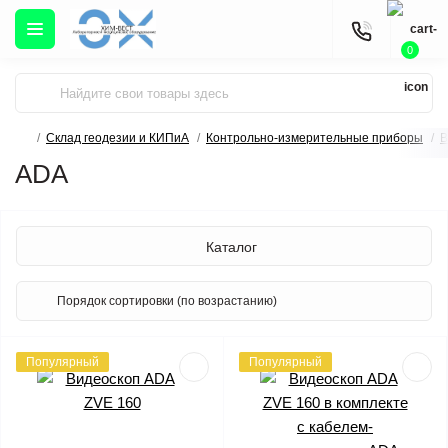
0
Склад геодезии и КИПиА
Контрольно-измерительные приборы
В
ADA
Каталог
Популярный
Популярный