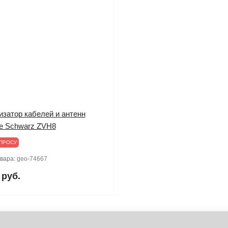
изатор кабелей и антенн
e Schwarz ZVH8
ПРОСУ
овара:
geo-74667
 руб.