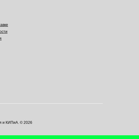
авке
ости
я
я и КИПиА. © 2026