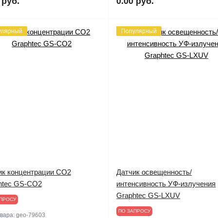
 руб.
0.00 руб.
улярный
Популярный
ик концентрации СО2
Датчик освещенность/
htec GS-CO2
интенсивность УФ-излучения
Graphtec GS-LXUV
ПРОСУ
ПО ЗАПРОСУ
овара:
geo-79603