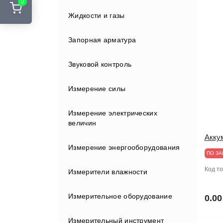
0
Стенды развал-схождения
Жидкости и газы
Курвиметры
Адаптеры и переходники
Шиномонтажные подъемники
Аккумуляторы и ЗУ
Запорная арматура
Лазерные сканеры
Шиномонтажные стенды
Вехи
Звуковой контроль
Лазерные указатели
Держатели
Измерение силы
Металлоискатели
Индукторы
Измерение электрических
Нивелиры
величин
Кабели
Акку
Оборудование зондирования
Измерение энергооборудования
грунтов
ПО ЗА
Клавиатуры и дисплеи
Код т
Измерители влажности
Полевые контроллеры
Крепления
Измерительное оборудование
Прессиометрическое
Влагомеры газа
0.00
оборудование
Отражатели
Измерительный инструмент
Влагомеры древесины