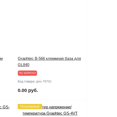
ем
Graphtec B-566 клеммная база для
GL840
ПО ЗАПРОСУ
Код товара:
geo-79701
0.00 руб.
Популярный