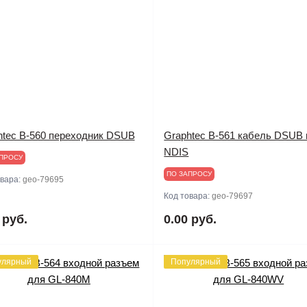
htec B-560 переходник DSUB
Graphtec B-561 кабель DSUB 
NDIS
ПРОСУ
ПО ЗАПРОСУ
овара:
geo-79695
Код товара:
geo-79697
 руб.
0.00 руб.
улярный
Популярный