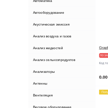
Автоматика
Автооборудование
Акустическая эмиссия
Бортовые компьютеры
Анализ воздуха и газов
Видеорегистраторы
Grap
Анализ жидкостей
Газоанализаторы
ПО ЗА
Анализ сельхозпродуктов
Гаражные краны
Код т
Анализаторы
Диагностические комплексы
Анализаторы мяса
0.00
Антенны
Диагностическое
оборудование
Поп
Вентиляция
Домкраты
Диагностические сканеры
Весовое оборудование