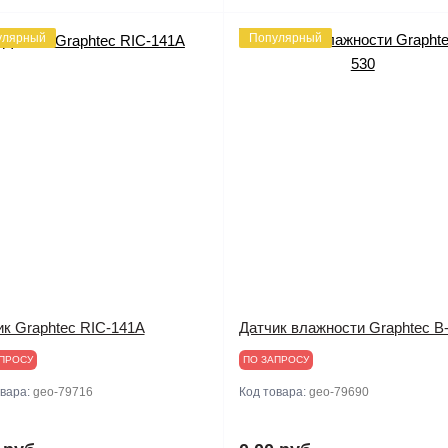
улярный
Популярный
ик Graphtec RIC-141A
Датчик влажности Graphtec B
ПРОСУ
ПО ЗАПРОСУ
овара:
geo-79716
Код товара:
geo-79690