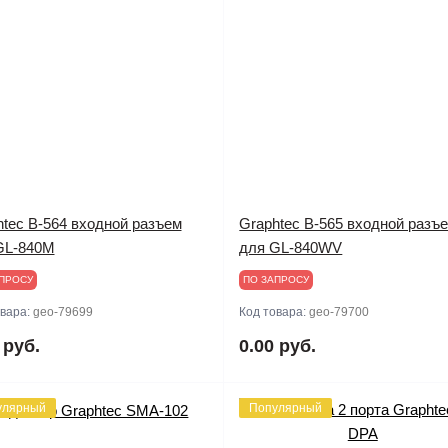
htec B-564 входной разъем
Graphtec B-565 входной разъ
GL-840M
для GL-840WV
ПРОСУ
ПО ЗАПРОСУ
овара:
geo-79699
Код товара:
geo-79700
 руб.
0.00 руб.
улярный
Популярный