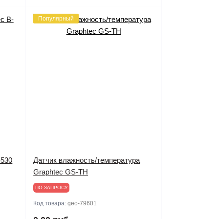
Популярный
-530
Датчик влажность/температура
Graphtec GS-TH
ПО ЗАПРОСУ
Код товара:
geo-79601