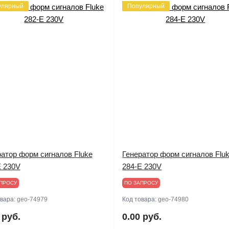
улярный
Популярный
ратор форм сигналов Fluke
Генератор форм сигналов Flu
E 230V
284-E 230V
ПРОСУ
ПО ЗАПРОСУ
овара:
geo-74979
Код товара:
geo-74980
 руб.
0.00 руб.