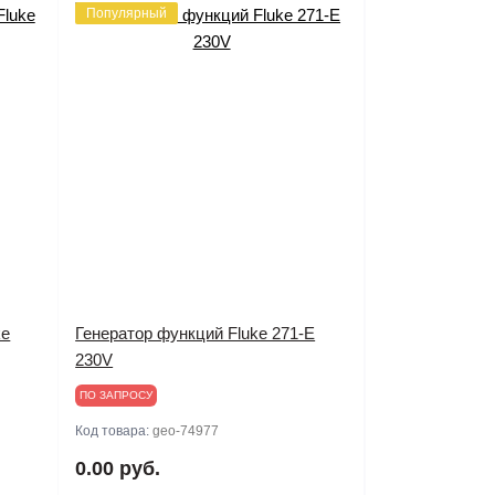
Популярный
ke
Генератор функций Fluke 271-E
230V
ПО ЗАПРОСУ
Код товара:
geo-74977
0.00 руб.