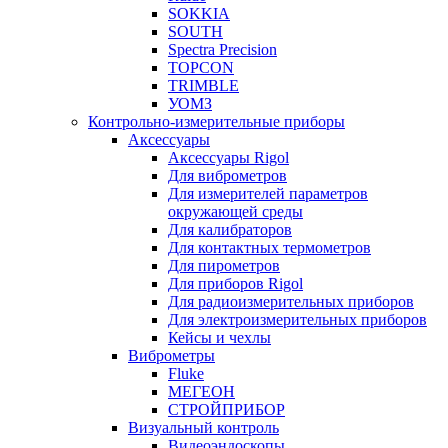
SOKKIA
SOUTH
Spectra Precision
TOPCON
TRIMBLE
УОМЗ
Контрольно-измерительные приборы
Аксессуары
Аксессуары Rigol
Для виброметров
Для измерителей параметров
окружающей среды
Для калибраторов
Для контактных термометров
Для пирометров
Для приборов Rigol
Для радиоизмерительных приборов
Для электроизмерительных приборов
Кейсы и чехлы
Виброметры
Fluke
МЕГЕОН
СТРОЙПРИБОР
Визуальный контроль
Видеоэндоскопы