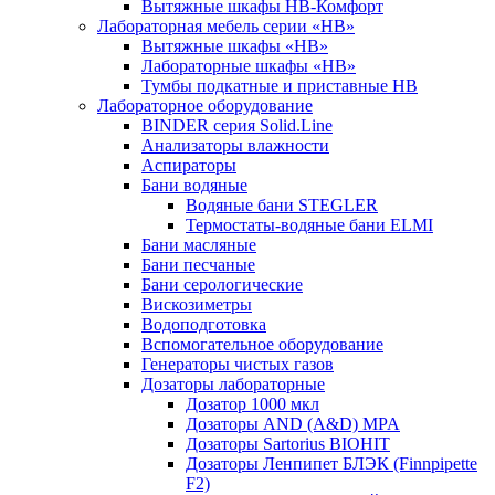
Вытяжные шкафы НВ-Комфорт
Лабораторная мебель серии «НВ»
Вытяжные шкафы «НВ»
Лабораторные шкафы «НВ»
Тумбы подкатные и приставные НВ
Лабораторное оборудование
BINDER серия Solid.Line
Анализаторы влажности
Аспираторы
Бани водяные
Водяные бани STEGLER
Термостаты-водяные бани ELMI
Бани масляные
Бани песчаные
Бани серологические
Вискозиметры
Водоподготовка
Вспомогательное оборудование
Генераторы чистых газов
Дозаторы лабораторные
Дозатор 1000 мкл
Дозаторы AND (A&D) MPA
Дозаторы Sartorius BIOHIT
Дозаторы Ленпипет БЛЭК (Finnpipette
F2)