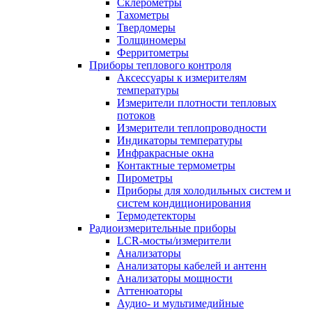
Склерометры
Тахометры
Твердомеры
Толщиномеры
Ферритометры
Приборы теплового контроля
Аксессуары к измерителям
температуры
Измерители плотности тепловых
потоков
Измерители теплопроводности
Индикаторы температуры
Инфракрасные окна
Контактные термометры
Пирометры
Приборы для холодильных систем и
систем кондиционирования
Термодетекторы
Радиоизмерительные приборы
LCR-мосты/измерители
Анализаторы
Анализаторы кабелей и антенн
Анализаторы мощности
Аттенюаторы
Аудио- и мультимедийные