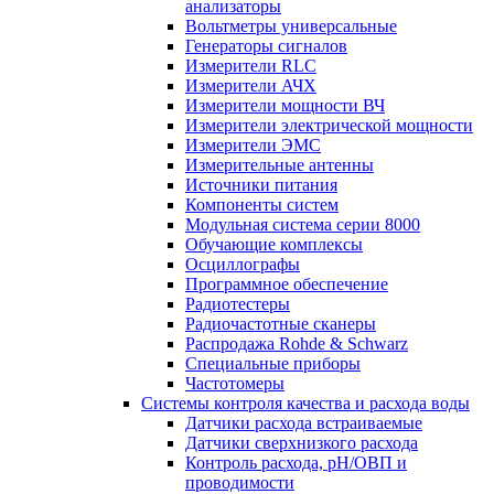
анализаторы
Вольтметры универсальные
Генераторы сигналов
Измерители RLC
Измерители АЧХ
Измерители мощности ВЧ
Измерители электрической мощности
Измерители ЭМС
Измерительные антенны
Источники питания
Компоненты систем
Модульная система серии 8000
Обучающие комплексы
Осциллографы
Программное обеспечение
Радиотестеры
Радиочастотные сканеры
Распродажа Rohde & Schwarz
Специальные приборы
Частотомеры
Системы контроля качества и расхода воды
Датчики расхода встраиваемые
Датчики сверхнизкого расхода
Контроль расхода, pH/ОВП и
проводимости