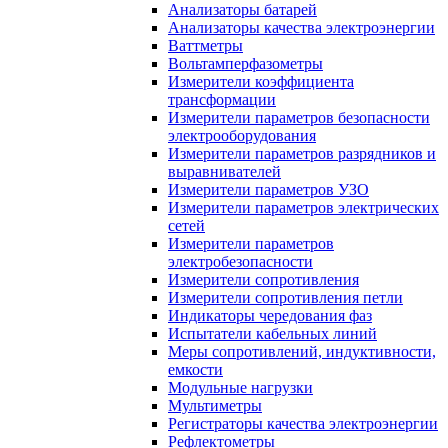
Анализаторы батарей
Анализаторы качества электроэнергии
Ваттметры
Вольтамперфазометры
Измерители коэффициента
трансформации
Измерители параметров безопасности
электрооборудования
Измерители параметров разрядников и
выравнивателей
Измерители параметров УЗО
Измерители параметров электрических
сетей
Измерители параметров
электробезопасности
Измерители сопротивления
Измерители сопротивления петли
Индикаторы чередования фаз
Испытатели кабельных линий
Меры сопротивлений, индуктивности,
емкости
Модульные нагрузки
Мультиметры
Регистраторы качества электроэнергии
Рефлектометры