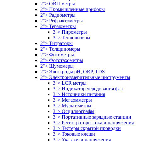
2"> ОВП метры
2"> Промышленные приборы
2"> Радиометры
2"> Рефрактометры
2"> Термометры
3"> Пирометры
3"> Тепловизоры
2"> Титраторы
2"> Толщиномеры
2"> Фотометры
2"> Фототахометры
2"> Шумомеры
2"> Электроды pH, ORP, TDS
2"> Электроизмерительные инструменты
3"> LCR метры
3"> Индикатор чередования фаз
3"> Источники питания
3"> Мегаомметры
3"> Мультиметры
3"> Осциллографы
3"> Портативные зарядные станции
3"> Регистраторы тока и напряжения
3"> Тестеры скрытой проводки
3"> Токовые клещи
3"> Указатели напряжения