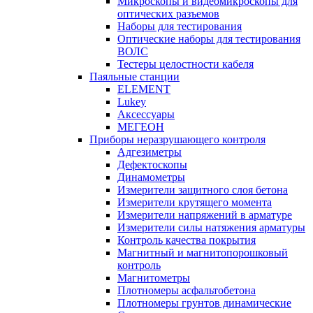
Микроскопы и видеомикроскопы для
оптических разъемов
Наборы для тестирования
Оптические наборы для тестирования
ВОЛС
Тестеры целостности кабеля
Паяльные станции
ELEMENT
Lukey
Аксессуары
МЕГЕОН
Приборы неразрушающего контроля
Адгезиметры
Дефектоскопы
Динамометры
Измерители защитного слоя бетона
Измерители крутящего момента
Измерители напряжений в арматуре
Измерители силы натяжения арматуры
Контроль качества покрытия
Магнитный и магнитопорошковый
контроль
Магнитометры
Плотномеры асфальтобетона
Плотномеры грунтов динамические