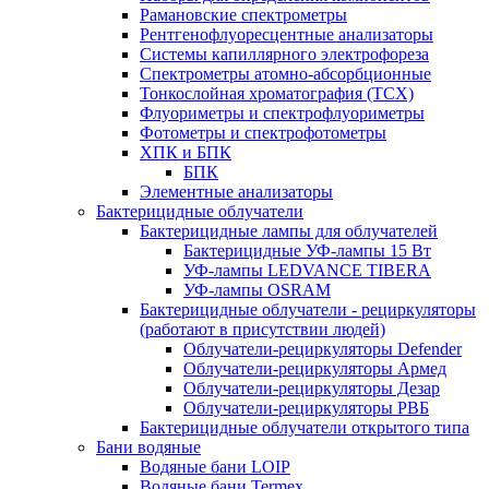
Рамановские спектрометры
Рентгенофлуоресцентные анализаторы
Системы капиллярного электрофореза
Спектрометры атомно-абсорбционные
Тонкослойная хроматография (ТСХ)
Флуориметры и спектрофлуориметры
Фотометры и спектрофотометры
ХПК и БПК
БПК
Элементные анализаторы
Бактерицидные облучатели
Бактерицидные лампы для облучателей
Бактерицидные УФ-лампы 15 Вт
УФ-лампы LEDVANCE TIBERA
УФ-лампы OSRAM
Бактерицидные облучатели - рециркуляторы
(работают в присутствии людей)
Облучатели-рециркуляторы Defender
Облучатели-рециркуляторы Армед
Облучатели-рециркуляторы Дезар
Облучатели-рециркуляторы РВБ
Бактерицидные облучатели открытого типа
Бани водяные
Водяные бани LOIP
Водяные бани Termex