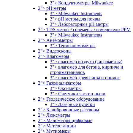
3"> Кондуктометры Milwaukee
2"> pH метры
3"> Milwaukee Instruments
3"> pH метры для почвы
3"> Лабораторные pH метры
2"> TDS метры / солемеры / измерители PPM
3"> Milwaukee Instruments
2"> Анемометры
3"> Термоанемометры
2"> Видеоскопы
2"> Влагомеры
3"> влагомер воздуха (гигрометры)
3"> влагомер для бетона, кирпича и
стройматериалов
3"> влагомер древесины и опилок
2"> Газоанализаторы
3"> Оксиметры
3"> Счетчики частиц пыли
2"> Геодезическое оборудование
3"> Лазерные рулетки
2"> Калибровочные растворы
2"> Люксметры
2"> Манометры цифровые
2"> Метеостанции
2"> Мутномеры