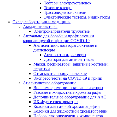
Тестеры электроустановок
Токовые клещи
Трассодефектоискатели
Электрические тестеры, индикаторы
Склад лаборатории и медицины
Аквадистилляторы
Электронагреватели трубчатые
Актуально для борьбы и профилактики
коронавирусой инфекции COVID-19
Антисептики, дозаторы локтевые и
диспенсеры
Антисептики-растворы
Дозаторы для антисептиков
Маски, респираторы, защитные костюмы,
перчатки
Отсасыватели хирургические
Экспресс-тесты на COVID-19 и грипп
Аналитическое оборудование
Вольтамперометрические анализаторы
Газовые и жидкостные хроматографы
Дополнительное оборудование для ААС
ИК-Фурье спектрометры
Колонки для газовой хроматографии
Колонки для жидкостной хроматографии
Наборы для определения компонентов