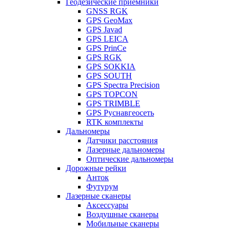
Геодезические приемники
GNSS RGK
GPS GeoMax
GPS Javad
GPS LEICA
GPS PrinCe
GPS RGK
GPS SOKKIA
GPS SOUTH
GPS Spectra Precision
GPS TOPCON
GPS TRIMBLE
GPS Руснавгеосеть
RTK комплекты
Дальномеры
Датчики расстояния
Лазерные дальномеры
Оптические дальномеры
Дорожные рейки
Анток
Футурум
Лазерные сканеры
Аксессуары
Воздушные сканеры
Мобильные сканеры