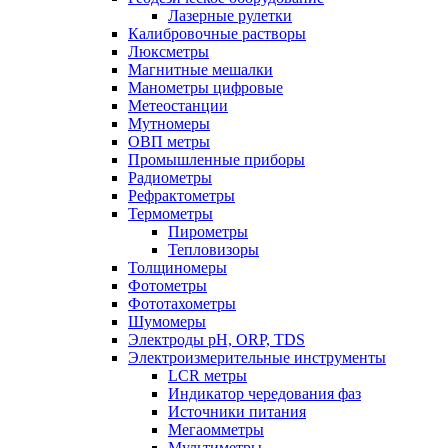
Лазерные рулетки
Калибровочные растворы
Люксметры
Магнитные мешалки
Манометры цифровые
Метеостанции
Мутномеры
ОВП метры
Промышленные приборы
Радиометры
Рефрактометры
Термометры
Пирометры
Тепловизоры
Толщиномеры
Фотометры
Фототахометры
Шумомеры
Электроды pH, ORP, TDS
Электроизмерительные инструменты
LCR метры
Индикатор чередования фаз
Источники питания
Мегаомметры
Мультиметры