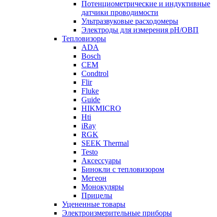
Потенциометрические и индуктивные
датчики проводимости
Ультразвуковые расходомеры
Электроды для измерения рH/ОВП
Тепловизоры
ADA
Bosch
CEM
Condtrol
Flir
Fluke
Guide
HIKMICRO
Hti
iRay
RGK
SEEK Thermal
Testo
Аксессуары
Бинокли с тепловизором
Мегеон
Монокуляры
Прицелы
Уцененные товары
Электроизмерительные приборы