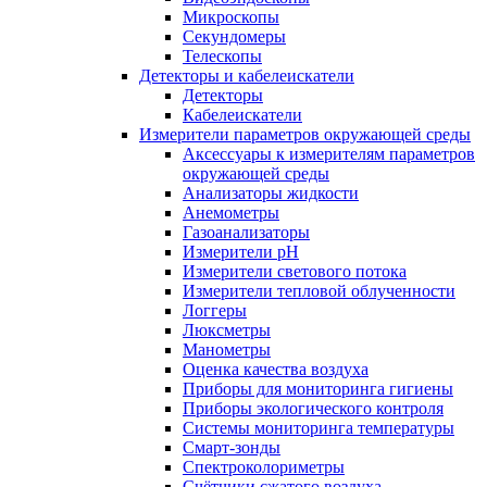
Микроскопы
Секундомеры
Телескопы
Детекторы и кабелеискатели
Детекторы
Кабелеискатели
Измерители параметров окружающей среды
Аксессуары к измерителям параметров
окружающей среды
Анализаторы жидкости
Анемометры
Газоанализаторы
Измерители pH
Измерители светового потока
Измерители тепловой облученности
Логгеры
Люксметры
Манометры
Оценка качества воздуха
Приборы для мониторинга гигиены
Приборы экологического контроля
Системы мониторинга температуры
Смарт-зонды
Спектроколориметры
Счётчики сжатого воздуха