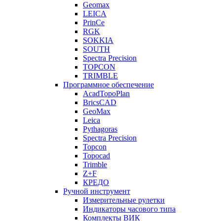
Geomax
LEICA
PrinCe
RGK
SOKKIA
SOUTH
Spectra Precision
TOPCON
TRIMBLE
Программное обеспечение
AcadTopoPlan
BricsCAD
GeoMax
Leica
Pythagoras
Spectra Precision
Topcon
Topocad
Trimble
Z+F
КРЕДО
Ручной инструмент
Измерительные рулетки
Индикаторы часового типа
Комплекты ВИК