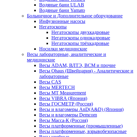
Водяные бани ULAB
Водяные бани Yamato
Больничное и Дополнительное оборудование
Инфузионные насосы
Негатоскопы
Негатоскопы двухкадровые
Негатоскопы однокадровые
Негатоскопы трёхкадровые
Носилки медицинские
Весы лабораторные, аналитические и
медицинские
Весы ADAM, ВЛТЭ, BCM и прочие
Весы Ohaus (Швейцария) - Аналитические и
лабораторные
Весы CAS
Весы MERTECH
Весы MT Measurement
Весы VIBRA (Япония)
Весы ГОСМЕТР (Россия)
Весы и влагомеры AnD(A&D) (Япония)
Весы и влагомеры Demcom
Весы Масса-К (Россия)
Весы платформенные (промышленные)
Весы платформенные, взрывобезопасные
Весы учебные