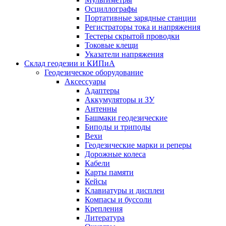
Осциллографы
Портативные зарядные станции
Регистраторы тока и напряжения
Тестеры скрытой проводки
Токовые клещи
Указатели напряжения
Склад геодезии и КИПиА
Геодезическое оборудование
Аксессуары
Адаптеры
Аккумуляторы и ЗУ
Антенны
Башмаки геодезические
Биподы и триподы
Вехи
Геодезические марки и реперы
Дорожные колеса
Кабели
Карты памяти
Кейсы
Клавиатуры и дисплеи
Компасы и буссоли
Крепления
Литература