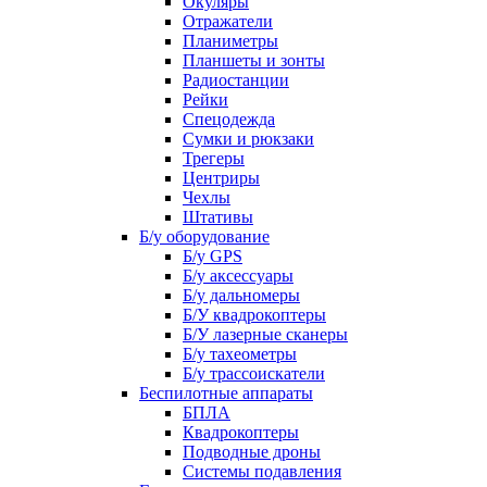
Окуляры
Отражатели
Планиметры
Планшеты и зонты
Радиостанции
Рейки
Спецодежда
Сумки и рюкзаки
Трегеры
Центриры
Чехлы
Штативы
Б/у оборудование
Б/у GPS
Б/у аксессуары
Б/у дальномеры
Б/У квадрокоптеры
Б/У лазерные сканеры
Б/у тахеометры
Б/у трассоискатели
Беспилотные аппараты
БПЛА
Квадрокоптеры
Подводные дроны
Системы подавления