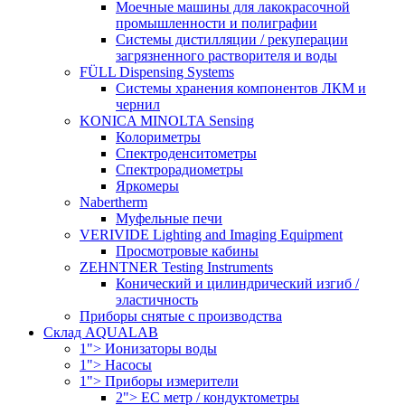
Моечные машины для лакокрасочной
промышленности и полиграфии
Системы дистилляции / рекуперации
загрязненного растворителя и воды
FÜLL Dispensing Systems
Системы хранения компонентов ЛКМ и
чернил
KONICA MINOLTA Sensing
Колориметры
Спектроденситометры
Спектрорадиометры
Яркомеры
Nabertherm
Муфельные печи
VERIVIDE Lighting and Imaging Equipment
Просмотровые кабины
ZEHNTNER Testing Instruments
Конический и цилиндрический изгиб /
эластичность
Приборы снятые с производства
Склад AQUALAB
1"> Ионизаторы воды
1"> Насосы
1"> Приборы измерители
2"> EC метр / кондуктометры