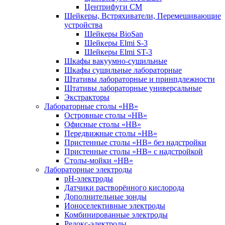
Центрифуги СМ
Шейкеры, Встряхиватели, Перемешивающие
устройства
Шейкеры BioSan
Шейкеры Elmi S-3
Шейкеры Elmi ST-3
Шкафы вакуумно-сушильные
Шкафы сушильные лабораторные
Штативы лабораторные и принпдлежности
Штативы лабораторные универсальные
Экстракторы
Лабораторные столы «НВ»
Островные столы «НВ»
Офисные столы «НВ»
Передвижные столы «НВ»
Пристенные столы «НВ» без надстройки
Пристенные столы «НВ» с надстройкой
Столы-мойки «НВ»
Лабораторные электроды
pH-электроды
Датчики растворённого кислорода
Дополнительные зонды
Ионоселективные электроды
Комбинированные электроды
Редокс-электроды