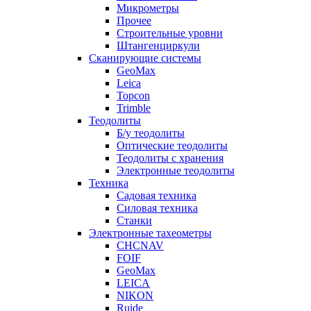
Микрометры
Прочее
Строительные уровни
Штангенциркули
Сканирующие системы
GeoMax
Leica
Topcon
Trimble
Теодолиты
Б/у теодолиты
Оптические теодолиты
Теодолиты с хранения
Электронные теодолиты
Техника
Садовая техника
Силовая техника
Станки
Электронные тахеометры
CHCNAV
FOIF
GeoMax
LEICA
NIKON
Ruide