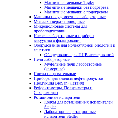
Магнитные мешалки Tagler
Магнитные мешалки без подогрева
Магнитные мешалки с подогревом
Машины посудомоечные лабораторные
Мешалки верхнеприводные
Микроволновые системы для
пробоподготовки
Насосы лабораторные и приборы
вакуумного фильтрования
Оборудование для молекулярной биологии и
генетики
Оборудование для ПЦР-исследований
Печи лабораторные
Муфельные печи лабораторные
(камерные)
Плиты нагревательные
Приборы для анализа нефтепродуктов
Продукция BioSan (Латвия)
Рефрактометры, Поляриметры и
Сахариметры
Ротационные испарители
Колбы для ротационных испарителей
Stegler
Лабораторные ротационные
испарители Stegler