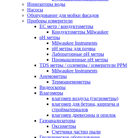
Ионизаторы воды
Насосы
Оборудование для мойки фасадов
Приборы измерители
EC метр / кондуктометры
Кондуктометры Milwaukee
pH метры
Milwaukee Instruments
pH метры для почвы
Лабораторные pH метры
Промышленные pH метры
TDS метры / солемеры / измерители PPM
Milwaukee Instruments
Анемометры
Термоанемометры
Видеоскопы
Влагомеры
влагомер воздуха (гигрометры)
влагомер для бетона, кирпича и
стройматериалов
влагомер древесины и опилок
Газоанализаторы
Оксиметры
Счетчики частиц пыли
Геодезическое оборудование