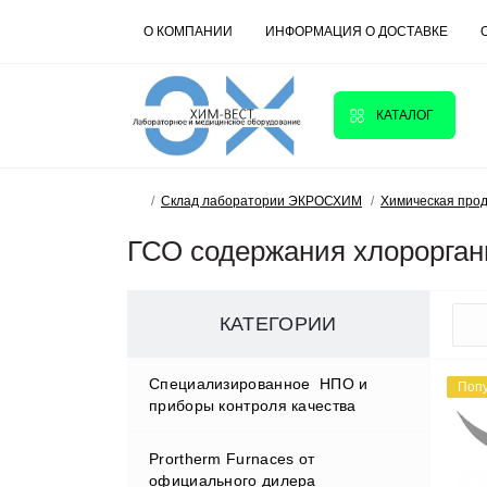
О КОМПАНИИ
ИНФОРМАЦИЯ О ДОСТАВКЕ
КАТАЛОГ
Склад лаборатории ЭКРОСХИМ
Химическая про
ГСО содержания хлорорган
КАТЕГОРИИ
Cпециализированное НПО и
Поп
приборы контроля качества
Prortherm Furnaces от
D.W.RENZMANN Washing &
официального дилера
Distillation