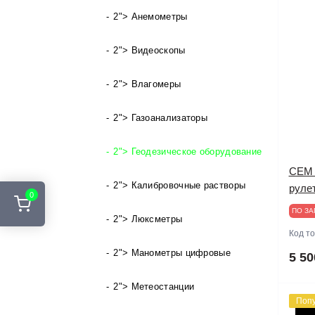
2"> Анемометры
2"> Видеоскопы
2"> Влагомеры
2"> Газоанализаторы
2"> Геодезическое оборудование
CEM 
2"> Калибровочные растворы
руле
0
ПО ЗА
2"> Люксметры
Код т
2"> Манометры цифровые
5 50
2"> Метеостанции
Поп