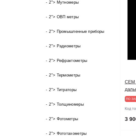
2"> Мутномеры
2"> ОВП метры
2"> Промышленные приборы
2"> Радиометры
2"> Рефрактометры
2"> Термометры
CEM 
даль
2"> Титраторы
ПО ЗА
2"> Толщиномеры
Код т
3 90
2"> Фотометры
2"> Фототахометры