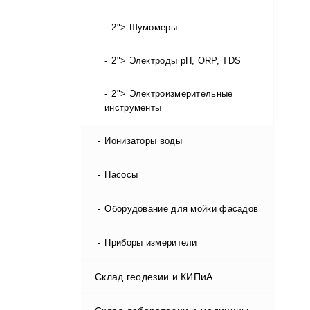
2"> Шумомеры
2"> Электроды pH, ORP, TDS
2"> Электроизмерительные
инструменты
Ионизаторы воды
Насосы
Оборудование для мойки фасадов
Приборы измерители
Склад геодезии и КИПиА
EC метр / кондуктометры
pH метры