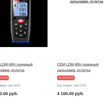
LDM-60H лазерный
CEM LDM-80H лазерный
номер, рулетка
дальномер, рулетка
ПРОСУ
ПО ЗАПРОСУ
овара:
(akv-935)
Код товара:
(akv-933)
0.00 руб.
4 100.00 руб.