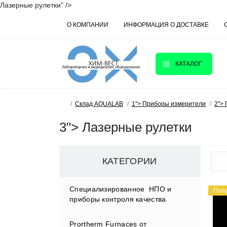
Лазерные рулетки" />
О КОМПАНИИ
ИНФОРМАЦИЯ О ДОСТАВКЕ
КАТАЛОГ
Склад AQUALAB
1"> Приборы измерители
2">
3"> Лазерные рулетки
КАТЕГОРИИ
Cпециализированное НПО и
Поп
приборы контроля качества
Prortherm Furnaces от
D.W.RENZMANN Washing &