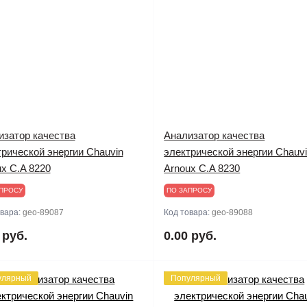
изатор качества
Анализатор качества
рической энергии Chauvin
электрической энергии Chauv
x C.A 8220
Arnoux C.A 8230
ПРОСУ
ПО ЗАПРОСУ
овара:
geo-89087
Код товара:
geo-89088
 руб.
0.00 руб.
улярный
Популярный