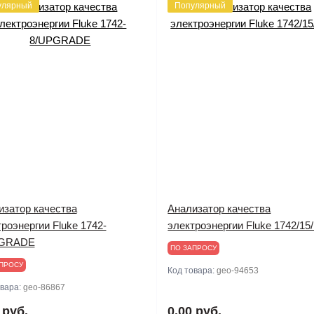
улярный
Популярный
изатор качества
Анализатор качества
роэнергии Fluke 1742-
электроэнергии Fluke 1742/1
PGRADE
ПО ЗАПРОСУ
ПРОСУ
Код товара:
geo-94653
овара:
geo-86867
 руб.
0.00 руб.