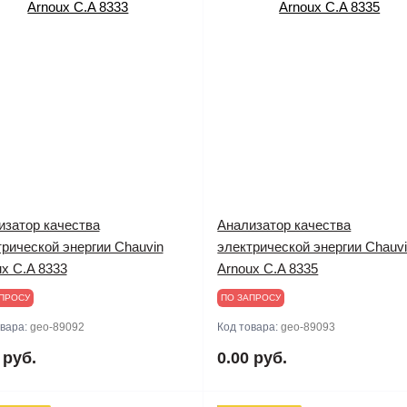
изатор качества
Анализатор качества
рической энергии Chauvin
электрической энергии Chauv
x C.A 8333
Arnoux C.A 8335
ПРОСУ
ПО ЗАПРОСУ
овара:
geo-89092
Код товара:
geo-89093
 руб.
0.00 руб.