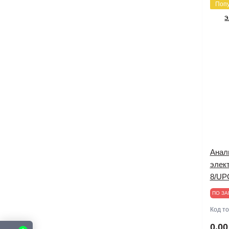
Поп
Анал
элект
8/U
ПО ЗА
Код т
0.00