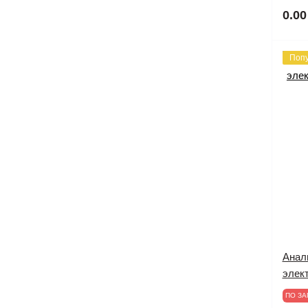
0.00
Поп
Анал
элект
ПО ЗА