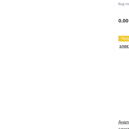
Код т
0.00
Поп
Анал
элект