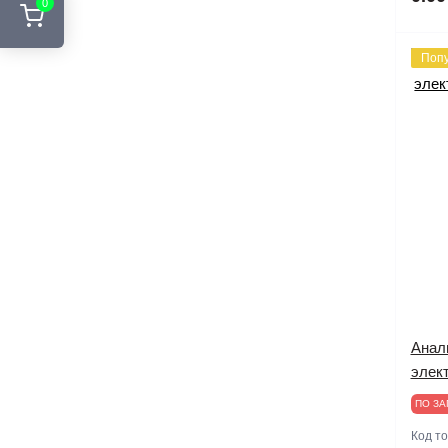
0
Поп
Анал
элект
ПО ЗА
Код т