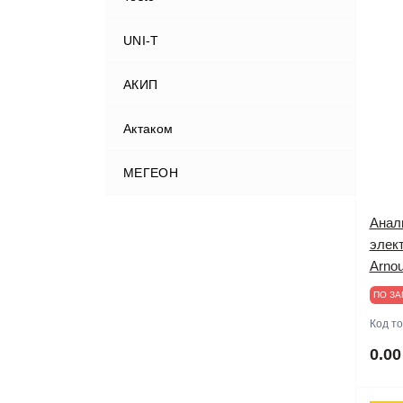
UNI-T
АКИП
Актаком
МЕГЕОН
Анал
элект
Arnou
ПО ЗА
Код т
0.00