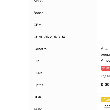
APPA
Bosch
CEM
CHAUVIN ARNOUX
Анал
Condtrol
элект
Arnou
Flir
ПО ЗА
Fluke
Код т
0.00
Optris
RGK
Поп
Testo