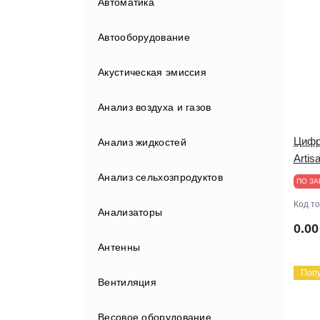
Автоматика
Автооборудование
Акустическая эмиссия
Бортовые компьютеры
Анализ воздуха и газов
Видеорегистраторы
Цифр
Анализ жидкостей
Газоанализаторы
Artis
Анализ сельхозпродуктов
Гаражные краны
ПО ЗА
Код т
Анализаторы
Диагностические комплексы
Анализаторы мяса
0.00
Антенны
Диагностическое
оборудование
Поп
Вентиляция
Домкраты
Диагностические сканеры
Весовое оборудование