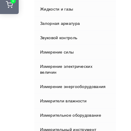
0
Стенды развал-схождения
Жидкости и газы
Курвиметры
Адаптеры и переходники
Шиномонтажные подъемники
Аккумуляторы и ЗУ
Запорная арматура
Лазерные сканеры
Шиномонтажные стенды
Вехи
Звуковой контроль
Лазерные указатели
Держатели
Измерение силы
Металлоискатели
Индукторы
Измерение электрических
Нивелиры
величин
Кабели
Оборудование зондирования
Измерение энергооборудования
грунтов
Клавиатуры и дисплеи
Измерители влажности
Полевые контроллеры
Крепления
Измерительное оборудование
Прессиометрическое
Влагомеры газа
оборудование
Отражатели
Измерительный инструмент
Влагомеры древесины