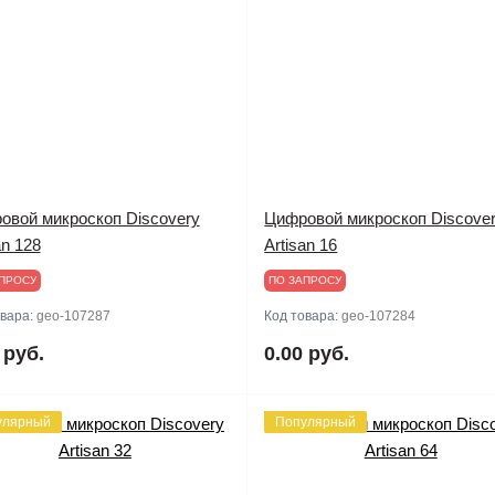
овой микроскоп Discovery
Цифровой микроскоп Discove
an 128
Artisan 16
ПРОСУ
ПО ЗАПРОСУ
овара:
geo-107287
Код товара:
geo-107284
 руб.
0.00 руб.
улярный
Популярный