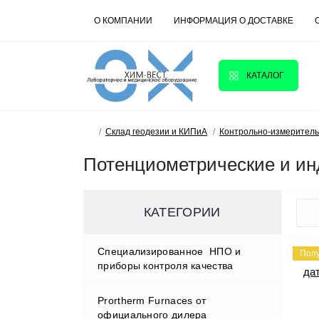
О КОМПАНИИ
ИНФОРМАЦИЯ О ДОСТАВКЕ
КАТАЛОГ
Склад геодезии и КИПиА
Контрольно-измерител
Потенциометрические и ин
КАТЕГОРИИ
Cпециализированное НПО и
Поп
приборы контроля качества
Prortherm Furnaces от
D.W.RENZMANN Washing &
официального дилера
Distillation