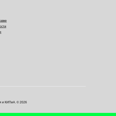
авке
ости
я
я и КИПиА. © 2026