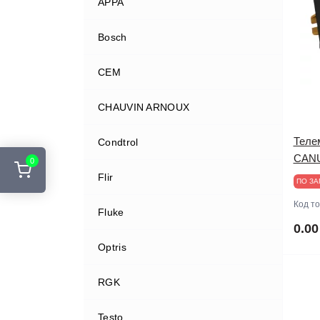
APPA
Bosch
CEM
CHAUVIN ARNOUX
Теле
Condtrol
CANU
0
Flir
ПО ЗА
Код т
Fluke
0.00
Optris
RGK
Testo