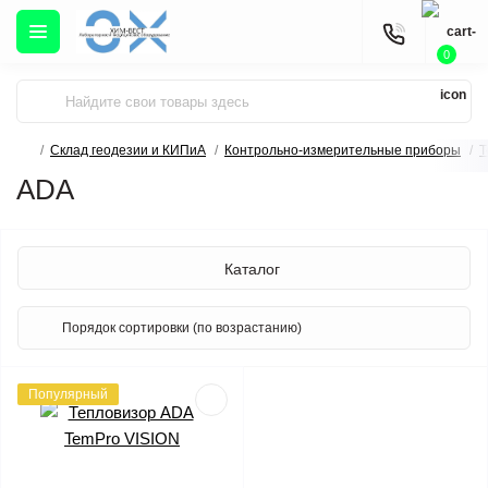
0
Склад геодезии и КИПиА
Контрольно-измерительные приборы
Т
ADA
Каталог
Популярный