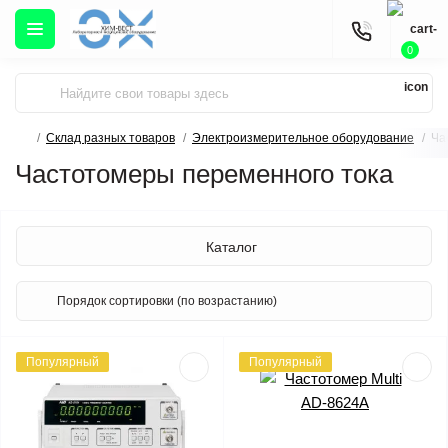
0
Склад разных товаров
Электроизмерительное оборудование
Ча
Частотомеры переменного тока
Каталог
Популярный
Популярный