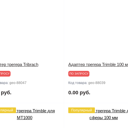
ер трегера Tribrach
Адаптер трегера Trimble 100 
ПРОСУ
ПО ЗАПРОСУ
овара:
geo-88047
Код товара:
geo-88039
 руб.
0.00 руб.
улярный
Популярный