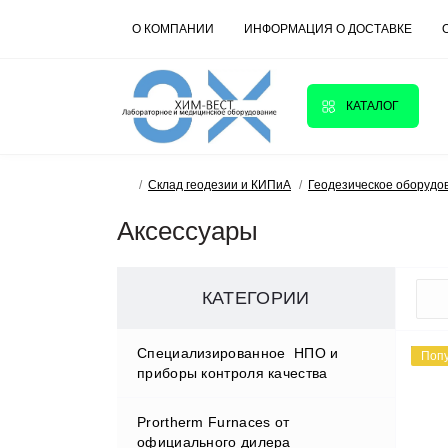
О КОМПАНИИ
ИНФОРМАЦИЯ О ДОСТАВКЕ
КАТАЛОГ
Склад геодезии и КИПиА
Геодезическое оборудо
Аксессуары
КАТЕГОРИИ
Cпециализированное НПО и
Поп
приборы контроля качества
Prortherm Furnaces от
D.W.RENZMANN Washing &
официального дилера
Distillation