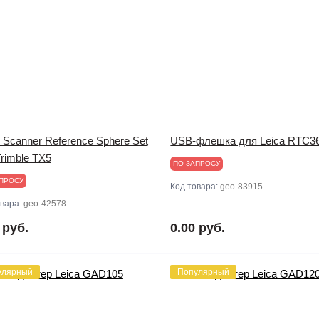
 Scanner Reference Sphere Set
USB-флешка для Leica RTC3
rimble TX5
ПО ЗАПРОСУ
ПРОСУ
Код товара:
geo-83915
овара:
geo-42578
 руб.
0.00 руб.
улярный
Популярный