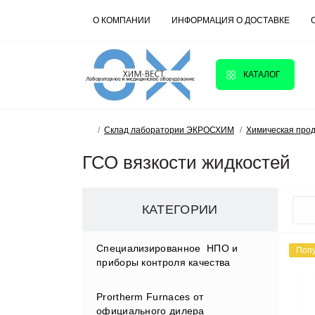
О КОМПАНИИ
ИНФОРМАЦИЯ О ДОСТАВКЕ
КАТАЛОГ
Склад лаборатории ЭКРОСХИМ
Химическая про
ГСО вязкости жидкостей
КАТЕГОРИИ
Cпециализированное НПО и
Поп
приборы контроля качества
Prortherm Furnaces от
D.W.RENZMANN Washing &
официального дилера
Distillation