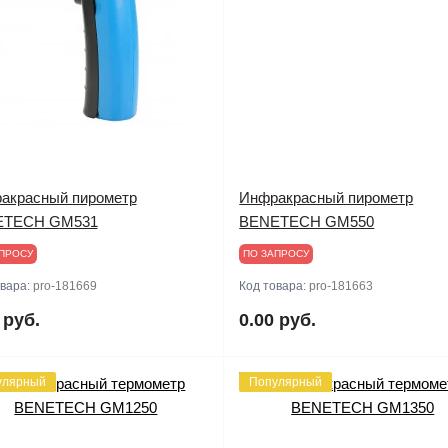
акрасный пирометр
Инфракрасный пирометр
ETECH GM531
BENETECH GM550
ПРОСУ
ПО ЗАПРОСУ
овара:
pro-181669
Код товара:
pro-181663
 руб.
0.00 руб.
улярный
Популярный