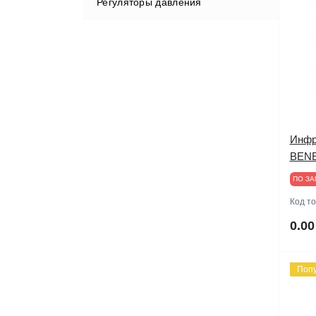
Регуляторы давления
Инфр
BEN
ПО ЗА
Код т
0.00
Поп