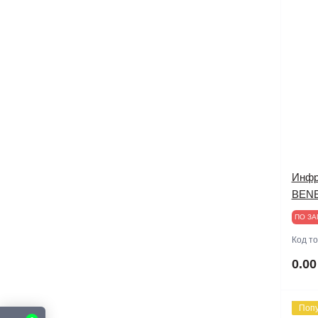
Инфр
BEN
ПО ЗА
Код т
0.00
Поп