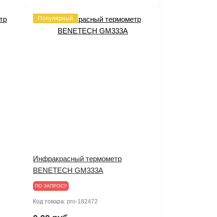
Популярный
Инфракрасный термометр
BENETECH GM333A
ПО ЗАПРОСУ
Код товара:
pro-182472