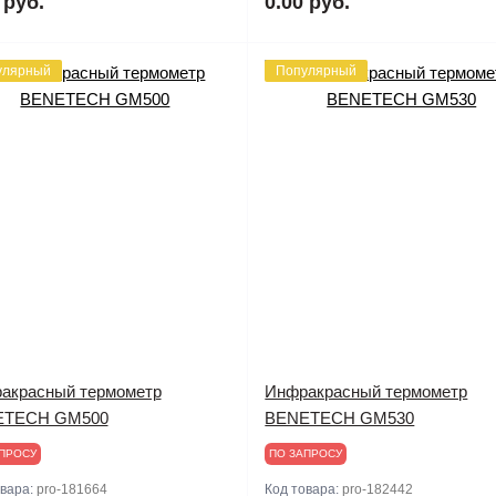
 руб.
0.00 руб.
улярный
Популярный
акрасный термометр
Инфракрасный термометр
ETECH GM500
BENETECH GM530
ПРОСУ
ПО ЗАПРОСУ
овара:
pro-181664
Код товара:
pro-182442