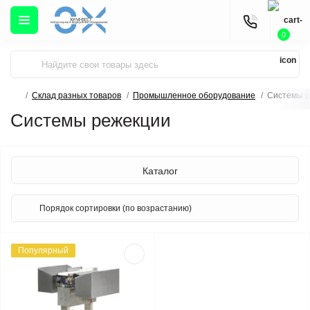
0
Склад разных товаров
Промышленное оборудование
Системы р
Системы режекции
Каталог
Популярный