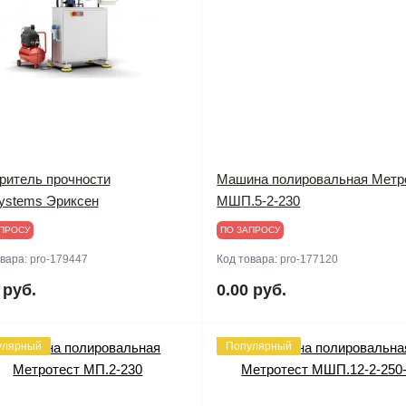
ритель прочности
Машина полировальная Метр
systems Эриксен
МШП.5-2-230
ПРОСУ
ПО ЗАПРОСУ
овара:
pro-179447
Код товара:
pro-177120
 руб.
0.00 руб.
улярный
Популярный