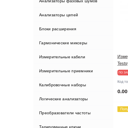
Анализаторы фазовых шумов
Rigol
Опции и аксессуары для
анализаторов спектра и сигналов
Анализаторы цепей
Rohde&Schwarz
Блоки расширения
Tektronix
Rohde&Schwarz
Гармонические миксеры
АКИП
АКИП
Изме
Измерительные кабели
Test
Измерительные приемники
ПО ЗА
Код т
Калибровочные наборы
0.00
Логические анализаторы
Поп
Преобразователи частоты
Zeroplus
Тарированные ключи
АКИП