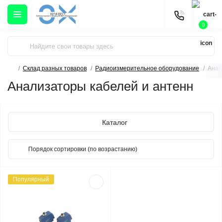
0
Склад разных товаров
Радиоизмерительное оборудование
Анал
Анализаторы кабелей и антенн
Каталог
Популярный