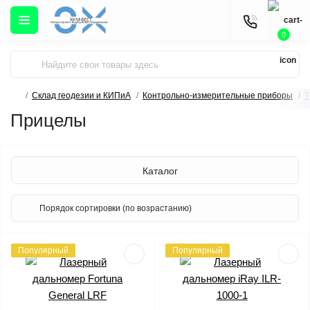
0
Склад геодезии и КИПиА
Контрольно-измерительные приборы
Т
Прицелы
Каталог
Популярный
Популярный