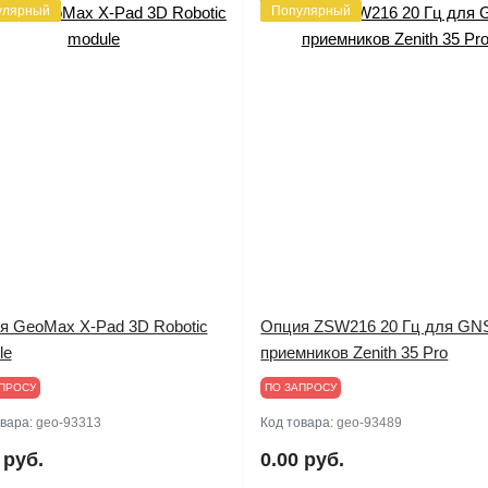
улярный
Популярный
я GeoMax X-Pad 3D Robotic
Опция ZSW216 20 Гц для GN
le
приемников Zenith 35 Pro
ПРОСУ
ПО ЗАПРОСУ
овара:
geo-93313
Код товара:
geo-93489
 руб.
0.00 руб.