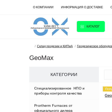
О КОМПАНИИ
ИНФОРМАЦИЯ О ДОСТАВКЕ
КАТАЛОГ
Склад геодезии и КИПиА
Геодезическое оборудо
GeoMax
КАТЕГОРИИ
Cпециализированное НПО и
Поп
приборы контроля качества
Prortherm Furnaces от
D.W.RENZMANN Washing &
официального дилера
Distillation