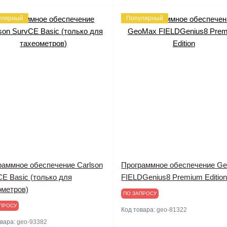
улярный
Популярный
раммное обеспечение Carlson
Программное обеспечение G
E Basic (только для
FIELDGenius8 Premium Editio
ометров)
ПО ЗАПРОСУ
ПРОСУ
Код товара:
geo-81322
овара:
geo-93382