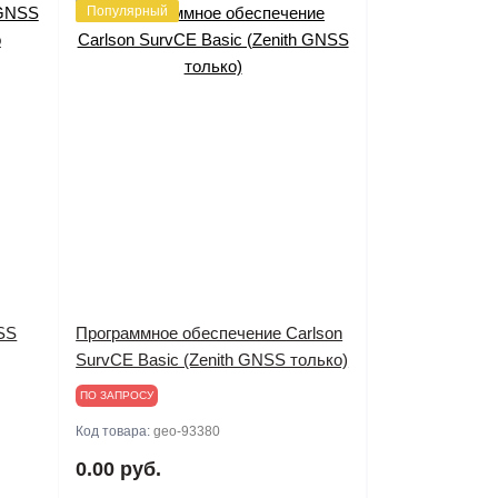
Популярный
SS
Программное обеспечение Carlson
SurvCE Basic (Zenith GNSS только)
ПО ЗАПРОСУ
Код товара:
geo-93380
0.00 руб.