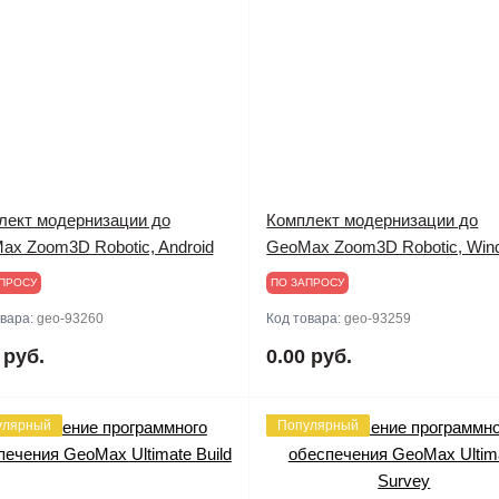
лект модернизации до
Комплект модернизации до
ax Zoom3D Robotic, Android
GeoMax Zoom3D Robotic, Win
ПРОСУ
ПО ЗАПРОСУ
овара:
geo-93260
Код товара:
geo-93259
 руб.
0.00 руб.
улярный
Популярный