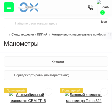
0
Склад геодезии и КИПиА
Контрольно-измерительные приборы
И
Манометры
Каталог
Популярный
Популярный