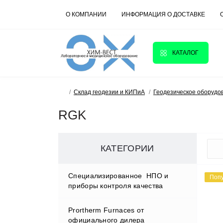
О КОМПАНИИ
ИНФОРМАЦИЯ О ДОСТАВКЕ
КАТАЛОГ
Склад геодезии и КИПиА
Геодезическое оборудо
RGK
КАТЕГОРИИ
Cпециализированное НПО и
Поп
приборы контроля качества
Prortherm Furnaces от
D.W.RENZMANN Washing &
официального дилера
Distillation