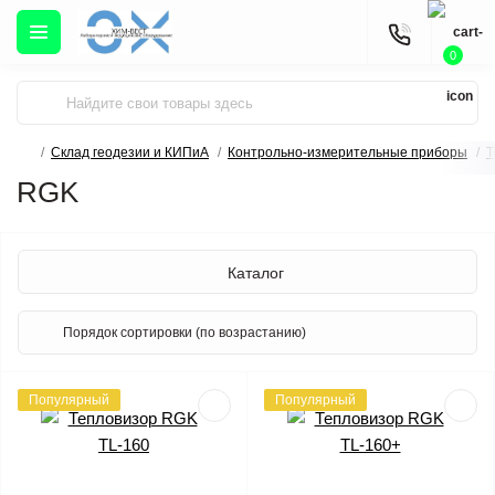
0
Склад геодезии и КИПиА
Контрольно-измерительные приборы
Т
RGK
Каталог
Популярный
Популярный