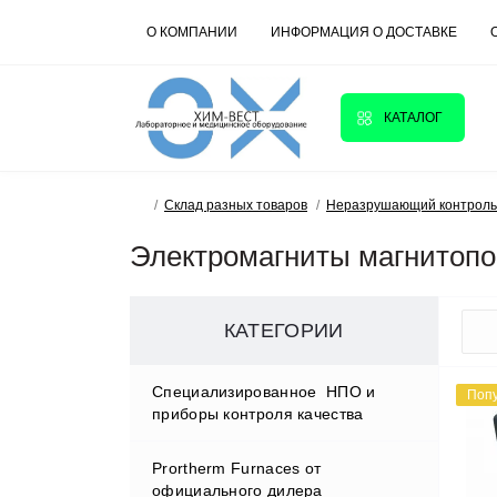
О КОМПАНИИ
ИНФОРМАЦИЯ О ДОСТАВКЕ
КАТАЛОГ
Склад разных товаров
Неразрушающий контроль
Электромагниты магнитопо
КАТЕГОРИИ
Cпециализированное НПО и
Поп
приборы контроля качества
Prortherm Furnaces от
D.W.RENZMANN Washing &
официального дилера
Distillation