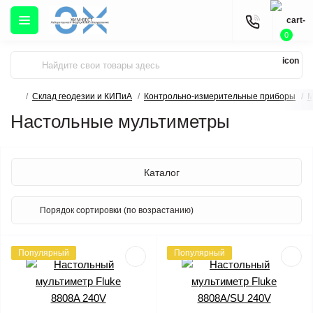
0
Склад геодезии и КИПиА
Контрольно-измерительные приборы
М
Настольные мультиметры
Каталог
Популярный
Популярный