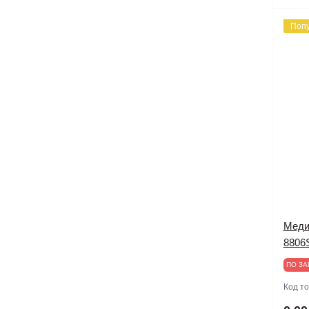
Поп
Меди
8806
ПО ЗА
Код т