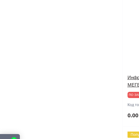
Инфр
МЕГЕ
ПО ЗА
Код т
0.00
Поп