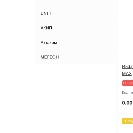
UNI-T
АКИП
Актаком
МЕГЕОН
Инфр
MAX
ПО ЗА
Код т
0.00
Поп