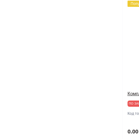
Поп
Компл
ПО ЗА
Код т
0.00