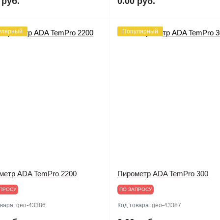
 руб.
0.00 руб.
улярный
Популярный
метр ADA TemPro 2200
Пирометр ADA TemPro 300
ПРОСУ
ПО ЗАПРОСУ
овара:
geo-43386
Код товара:
geo-43387