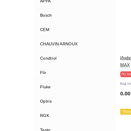
APPA
Bosch
CEM
CHAUVIN ARNOUX
Инфр
Condtrol
MAX
Flir
ПО ЗА
Код т
Fluke
0.00
Optris
Поп
RGK
Testo