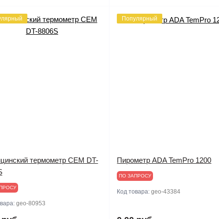
улярный
Популярный
цинский термометр CEM DT-
Пирометр ADA TemPro 1200
S
ПО ЗАПРОСУ
ПРОСУ
Код товара:
geo-43384
овара:
geo-80953