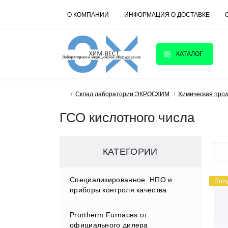
О КОМПАНИИ
ИНФОРМАЦИЯ О ДОСТАВКЕ
КАТАЛОГ
Склад лаборатории ЭКРОСХИМ
Химическая про
ГСО кислотного числа
КАТЕГОРИИ
Cпециализированное НПО и
Поп
приборы контроля качества
Prortherm Furnaces от
D.W.RENZMANN Washing &
официального дилера
Distillation