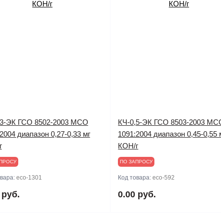
,3-ЭК ГСО 8502-2003 МСО
КЧ-0,5-ЭК ГСО 8503-2003 МС
2004 диапазон 0,27-0,33 мг
1091:2004 диапазон 0,45-0,55 
г
КОН/г
ПРОСУ
ПО ЗАПРОСУ
овара:
eco-1301
Код товара:
eco-592
 руб.
0.00 руб.