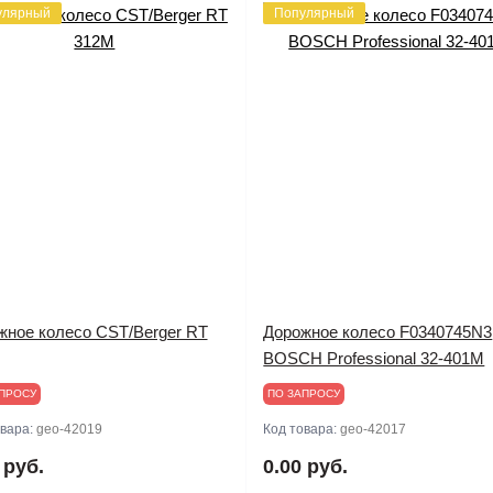
улярный
Популярный
жное колесо CST/Berger RT
Дорожное колесо F0340745N3
BOSCH Professional 32-401M
ПРОСУ
ПО ЗАПРОСУ
овара:
geo-42019
Код товара:
geo-42017
 руб.
0.00 руб.