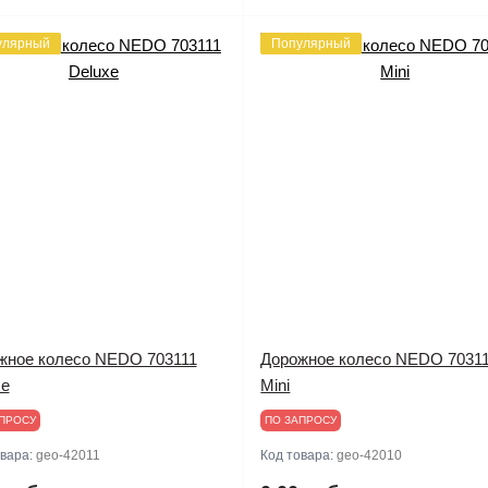
улярный
Популярный
жное колесо NEDO 703111
Дорожное колесо NEDO 7031
xe
Mini
ПРОСУ
ПО ЗАПРОСУ
овара:
geo-42011
Код товара:
geo-42010