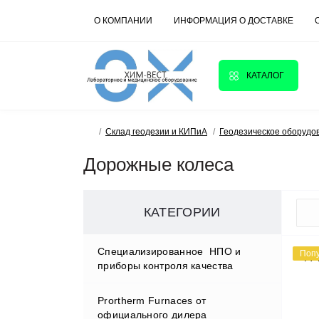
О КОМПАНИИ
ИНФОРМАЦИЯ О ДОСТАВКЕ
КАТАЛОГ
Склад геодезии и КИПиА
Геодезическое оборудо
Дорожные колеса
КАТЕГОРИИ
Cпециализированное НПО и
Поп
приборы контроля качества
Prortherm Furnaces от
D.W.RENZMANN Washing &
официального дилера
Distillation