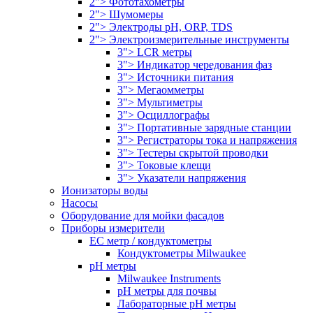
2"> Фототахометры
2"> Шумомеры
2"> Электроды pH, ORP, TDS
2"> Электроизмерительные инструменты
3"> LCR метры
3"> Индикатор чередования фаз
3"> Источники питания
3"> Мегаомметры
3"> Мультиметры
3"> Осциллографы
3"> Портативные зарядные станции
3"> Регистраторы тока и напряжения
3"> Тестеры скрытой проводки
3"> Токовые клещи
3"> Указатели напряжения
Ионизаторы воды
Насосы
Оборудование для мойки фасадов
Приборы измерители
EC метр / кондуктометры
Кондуктометры Milwaukee
pH метры
Milwaukee Instruments
pH метры для почвы
Лабораторные pH метры