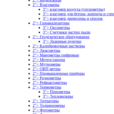
2"> Видеоскопы
2"> Влагомеры
3"> влагомер воздуха (гигрометры)
3"> влагомер для бетона, кирпича и ст
3"> влагомер древесины и опилок
2"> Газоанализаторы
3"> Оксиметры
3"> Счетчики частиц пыли
2"> Геодезическое оборудование
3"> Лазерные рулетки
2"> Калибровочные растворы
2"> Люксметры
2"> Манометры цифровые
2"> Метеостанции
2"> Мутномеры
2"> ОВП метры
2"> Промышленные приборы
2"> Радиометры
2"> Рефрактометры
2"> Термометры
3"> Пирометры
3"> Тепловизоры
2"> Титраторы
2"> Толщиномеры
2"> Фотометры