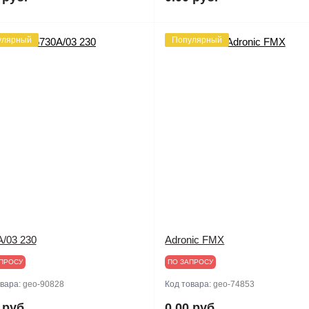
улярный
Популярный
/03 230
Adronic FMX
ПРОСУ
ПО ЗАПРОСУ
овара:
geo-90828
Код товара:
geo-74853
 руб.
0.00 руб.