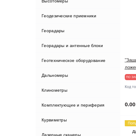
Высотомеры
Геодезические приемники
Георадары
Георадары и антенные блоки
"Защи
Геотехническое оборудование
ложе
Дальномеры
ПО ЗА
Код т
Клинометры
0.00
Комплектующие и периферия
Курвиметры
Адаптеры и переходники
Поп
Лазерные сканеры
Аккумуляторы и ЗУ