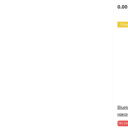
0.00
Поп
Bluet
након
ПО ЗА