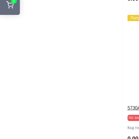
0
Поп
5730A
ПО ЗА
Код т
0.00