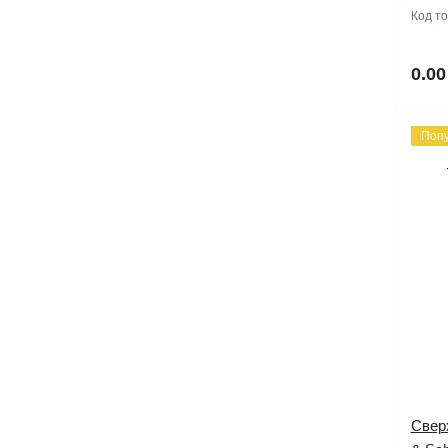
Код т
0.00
Поп
Cвер