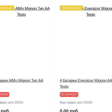
улярный
Популярный
ареи AlMn Mignon Тип AA
4 батареи Energizer Mignon A
Testo
ПРОСУ
ПО ЗАПРОСУ
овара:
geo-55055
Код товара:
geo-55056
 руб.
0.00 руб.