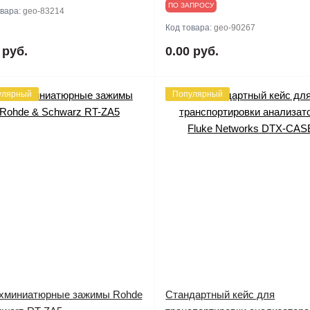
ПО ЗАПРОСУ
овара:
geo-83214
Код товара:
geo-90267
 руб.
0.00 руб.
улярный
Популярный
хминиатюрные зажимы Rohde
Cтандартный кейс для