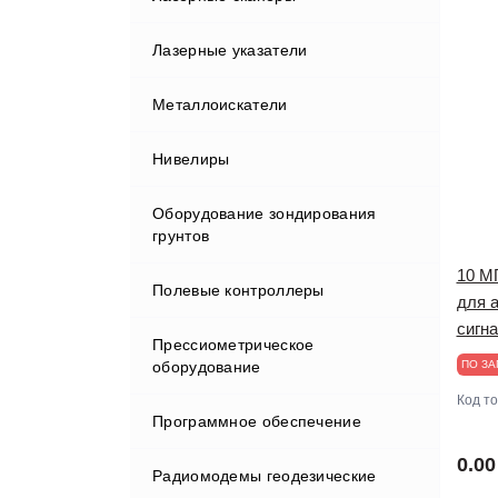
Лазерные указатели
Вехи
Металлоискатели
Держатели
Нивелиры
Индукторы
Оборудование зондирования
Кабели
грунтов
Клавиатуры и дисплеи
10 М
Полевые контроллеры
для а
Крепления
сигн
Прессиометрическое
оборудование
ПО ЗА
Отражатели
Код т
Программное обеспечение
Принадлежности для хранения и
переноски
0.00
Радиомодемы геодезические