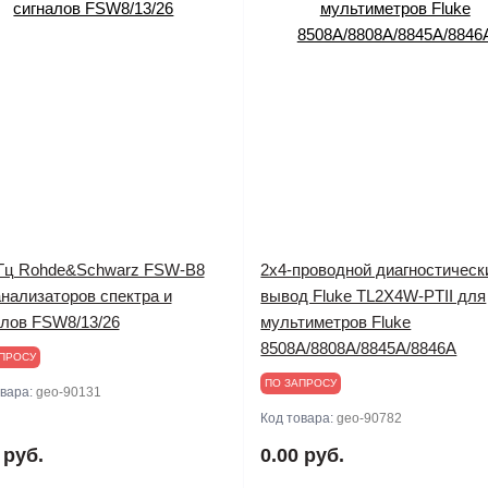
Гц Rohde&Schwarz FSW-B8
2x4-проводной диагностическ
нализаторов спектра и
вывод Fluke TL2X4W-PTII для
алов FSW8/13/26
мультиметров Fluke
8508A/8808A/8845A/8846A
ПРОСУ
ПО ЗАПРОСУ
овара:
geo-90131
Код товара:
geo-90782
 руб.
0.00 руб.