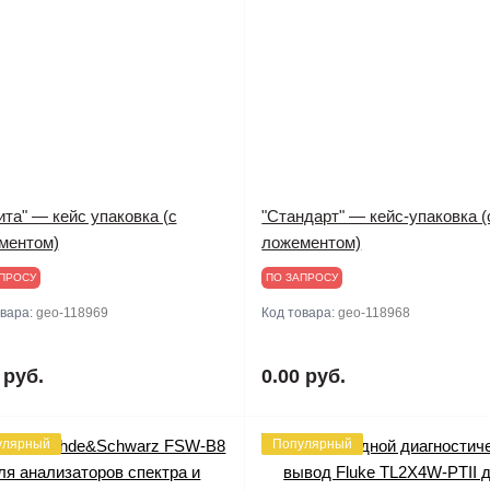
та" — кейс упаковка (с
"Стандарт" — кейс-упаковка (
ментом)
ложементом)
ПРОСУ
ПО ЗАПРОСУ
овара:
geo-118969
Код товара:
geo-118968
 руб.
0.00 руб.
улярный
Популярный