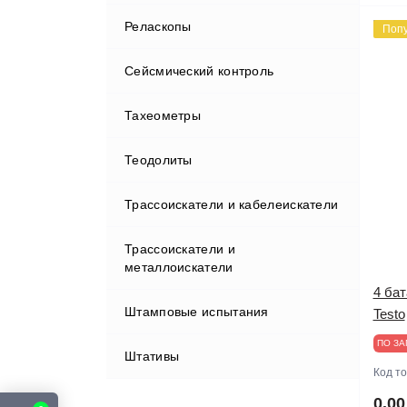
Пульты управления
Реласкопы
Поп
Разное
Сейсмический контроль
Рейки
Тахеометры
Сейсмостанции
Штативы
Теодолиты
Трассоискатели и кабелеискатели
Трассоискатели и
металлоискатели
4 бат
Штамповые испытания
Аксессуары к металлоискателям
Testo
ПО ЗА
Штативы
Металлоискатели
Код т
Трассоискатели
0.00