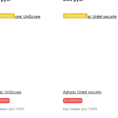
улярный
Популярный
ic UniScope
Adronic Unitel security
ПРОСУ
ПО ЗАПРОСУ
овара:
geo-74855
Код товара:
geo-74856