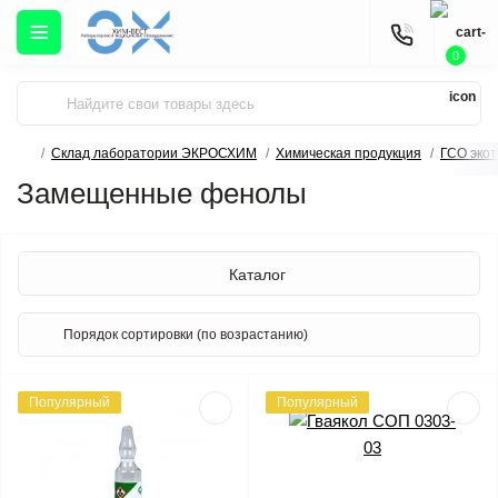
0
Склад лаборатории ЭКРОСХИМ
Химическая продукция
ГСО экот
Замещенные фенолы
Каталог
Популярный
Популярный