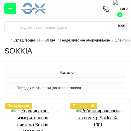
0
Склад геодезии и КИПиА
Геодезическое оборудование
Электрон
SOKKIA
Каталог
Популярный
Популярный