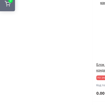
0
Блок
конд
ПО ЗА
Код т
0.00