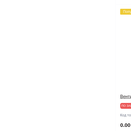
Поп
Вент
ПО ЗА
Код т
0.00