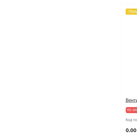
Поп
Венти
ПО ЗА
Код т
0.00