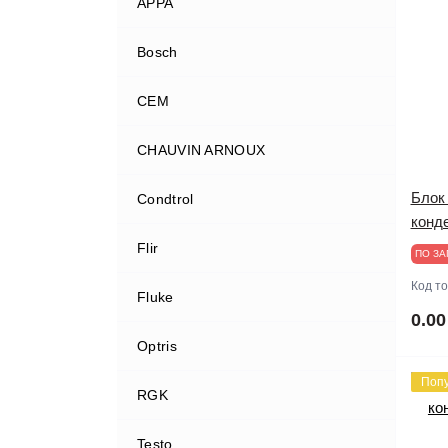
APPA
Bosch
CEM
CHAUVIN ARNOUX
Блок
Condtrol
конд
Flir
ПО ЗА
Код т
Fluke
0.00
Optris
Поп
RGK
Testo