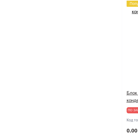
Поп
Блок
конд
ПО ЗА
Код т
0.00