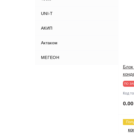
UNI-T
АКИП
Актаком
МЕГЕОН
Блок
конд
ПО ЗА
Код т
0.00
Поп