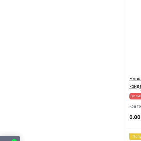
Блок
конд
ПО ЗА
Код т
0.00
Поп