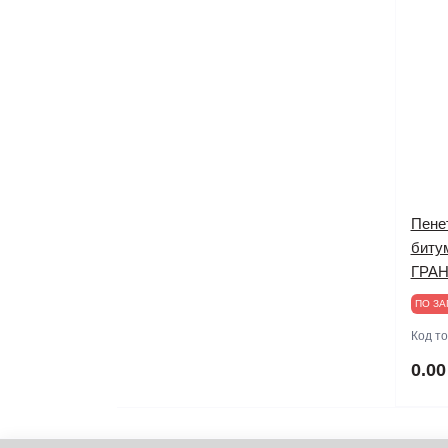
Пене
биту
ГРАН
ПО ЗА
Код т
0.00