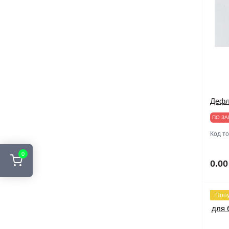
Дефл
ПО ЗА
Код т
0
0.00
Поп