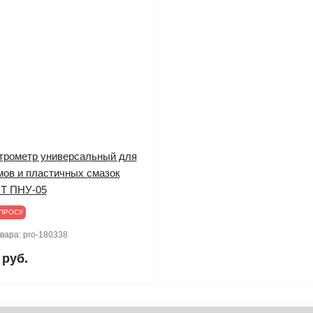
трометр универсальный для
мов и пластичных смазок
Т ПНУ-05
ПРОСУ
овара:
pro-180338
 руб.