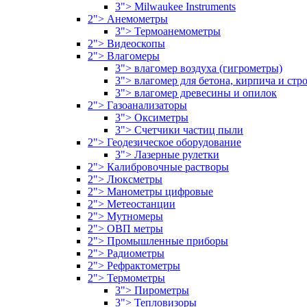
3"> Milwaukee Instruments
2"> Анемометры
3"> Термоанемометры
2"> Видеоскопы
2"> Влагомеры
3"> влагомер воздуха (гигрометры)
3"> влагомер для бетона, кирпича и ст
3"> влагомер древесины и опилок
2"> Газоанализаторы
3"> Оксиметры
3"> Счетчики частиц пыли
2"> Геодезическое оборудование
3"> Лазерные рулетки
2"> Калибровочные растворы
2"> Люксметры
2"> Манометры цифровые
2"> Метеостанции
2"> Мутномеры
2"> ОВП метры
2"> Промышленные приборы
2"> Радиометры
2"> Рефрактометры
2"> Термометры
3"> Пирометры
3"> Тепловизоры