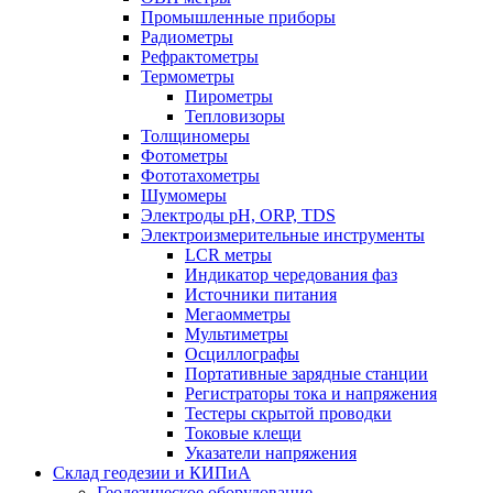
Промышленные приборы
Радиометры
Рефрактометры
Термометры
Пирометры
Тепловизоры
Толщиномеры
Фотометры
Фототахометры
Шумомеры
Электроды pH, ORP, TDS
Электроизмерительные инструменты
LCR метры
Индикатор чередования фаз
Источники питания
Мегаомметры
Мультиметры
Осциллографы
Портативные зарядные станции
Регистраторы тока и напряжения
Тестеры скрытой проводки
Токовые клещи
Указатели напряжения
Склад геодезии и КИПиА
Геодезическое оборудование