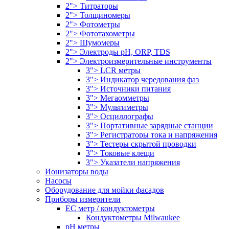
2"> Титраторы
2"> Толщиномеры
2"> Фотометры
2"> Фототахометры
2"> Шумомеры
2"> Электроды pH, ORP, TDS
2"> Электроизмерительные инструменты
3"> LCR метры
3"> Индикатор чередования фаз
3"> Источники питания
3"> Мегаомметры
3"> Мультиметры
3"> Осциллографы
3"> Портативные зарядные станции
3"> Регистраторы тока и напряжения
3"> Тестеры скрытой проводки
3"> Токовые клещи
3"> Указатели напряжения
Ионизаторы воды
Насосы
Оборудование для мойки фасадов
Приборы измерители
EC метр / кондуктометры
Кондуктометры Milwaukee
pH метры