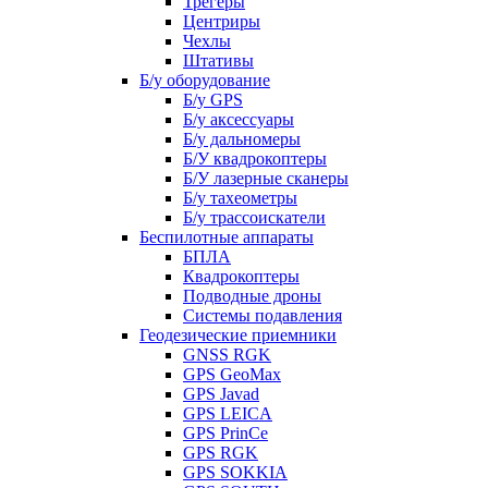
Трегеры
Центриры
Чехлы
Штативы
Б/у оборудование
Б/у GPS
Б/у аксессуары
Б/у дальномеры
Б/У квадрокоптеры
Б/У лазерные сканеры
Б/у тахеометры
Б/у трассоискатели
Беспилотные аппараты
БПЛА
Квадрокоптеры
Подводные дроны
Системы подавления
Геодезические приемники
GNSS RGK
GPS GeoMax
GPS Javad
GPS LEICA
GPS PrinCe
GPS RGK
GPS SOKKIA