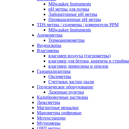
Milwaukee Instruments
pH метры для почвы
Лабораторные pH метры
Промышленные pH метры
TDS метры / солемеры / измерители PPM
Milwaukee Instruments
Анемометры
Термоанемометры
Видеоскопы
Влагомеры
влагомер воздуха (гигрометры)
влагомер для бетона, кирпича и стройм
влагомер древесины и опилок
Газоанализаторы
Оксиметры
Счетчики частиц пыли
Геодезическое оборудование
Лазерные рулетки
Калибровочные растворы
Люксметры
Магнитные мешалки
Манометры цифровые
Метеостанции
Мутномеры
ОВП метры