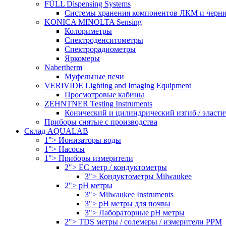
FÜLL Dispensing Systems
Системы хранения компонентов ЛКМ и черн
KONICA MINOLTA Sensing
Колориметры
Спектроденситометры
Спектрорадиометры
Яркомеры
Nabertherm
Муфельные печи
VERIVIDE Lighting and Imaging Equipment
Просмотровые кабины
ZEHNTNER Testing Instruments
Конический и цилиндрический изгиб / эласти
Приборы снятые с производства
Склад AQUALAB
1"> Ионизаторы воды
1"> Насосы
1"> Приборы измерители
2"> EC метр / кондуктометры
3"> Кондуктометры Milwaukee
2"> pH метры
3"> Milwaukee Instruments
3"> pH метры для почвы
3"> Лабораторные pH метры
2"> TDS метры / солемеры / измерители PPM