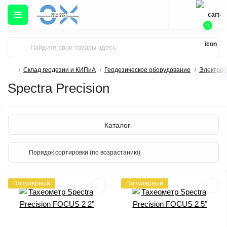
0
Склад геодезии и КИПиА
Геодезическое оборудование
Электрон
Spectra Precision
Каталог
Популярный
Популярный