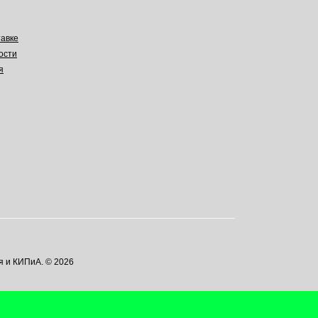
авке
ости
я
я и КИПиА. © 2026