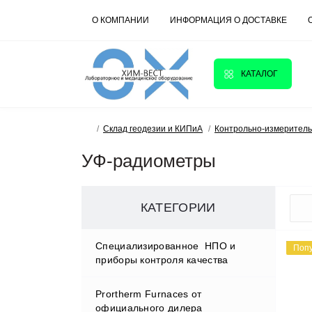
О КОМПАНИИ
ИНФОРМАЦИЯ О ДОСТАВКЕ
КАТАЛОГ
Склад геодезии и КИПиА
Контрольно-измерител
УФ-радиометры
КАТЕГОРИИ
Cпециализированное НПО и
Поп
приборы контроля качества
Prortherm Furnaces от
D.W.RENZMANN Washing &
официального дилера
Distillation