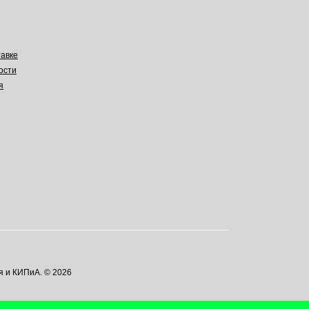
авке
ости
я
я и КИПиА. © 2026