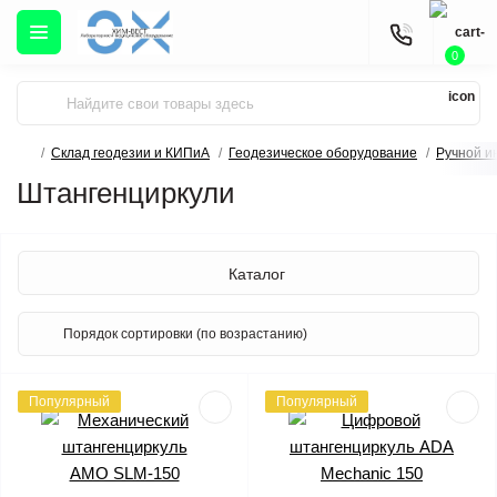
0
Склад геодезии и КИПиА
Геодезическое оборудование
Ручной и
Штангенциркули
Каталог
Популярный
Популярный