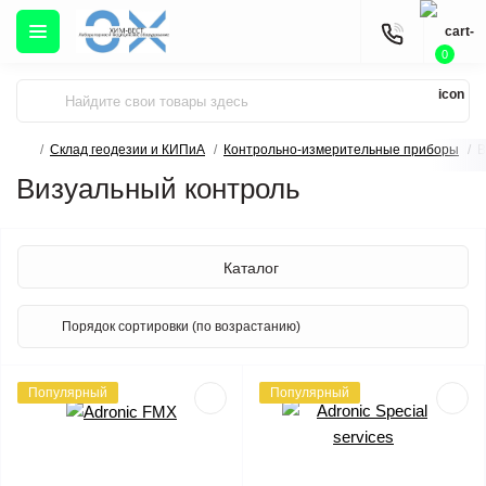
0
Склад геодезии и КИПиА
Контрольно-измерительные приборы
В
Визуальный контроль
Каталог
Популярный
Популярный