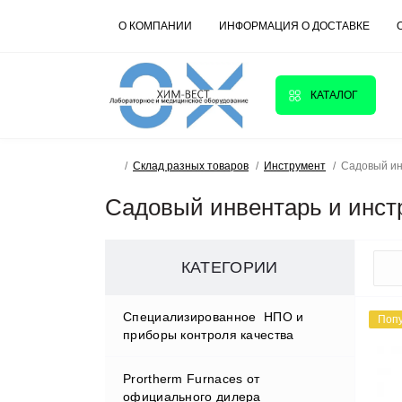
О КОМПАНИИ
ИНФОРМАЦИЯ О ДОСТАВКЕ
КАТАЛОГ
Склад разных товаров
Инструмент
Садовый ин
Садовый инвентарь и инст
КАТЕГОРИИ
Cпециализированное НПО и
Поп
приборы контроля качества
Prortherm Furnaces от
D.W.RENZMANN Washing &
официального дилера
Distillation