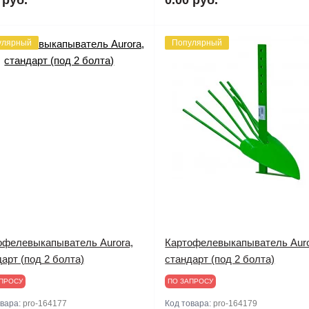
улярный
Популярный
офелевыкапыватель Aurora,
Картофелевыкапыватель Auro
арт (под 2 болта)
стандарт (под 2 болта)
ПРОСУ
ПО ЗАПРОСУ
овара:
pro-164177
Код товара:
pro-164179