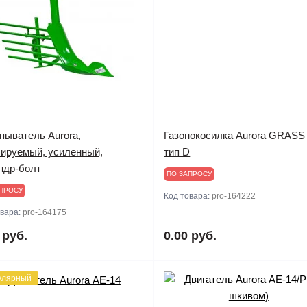
пыватель Aurora,
Газонокосилка Aurora GRASS
лируемый, усиленный,
тип D
ндр-болт
ПО ЗАПРОСУ
ПРОСУ
Код товара:
pro-164222
овара:
pro-164175
 руб.
0.00 руб.
улярный