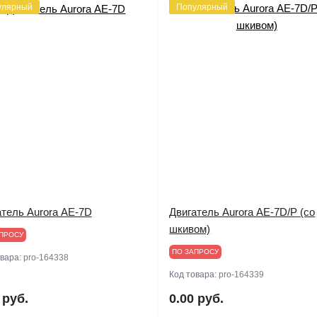
улярный
Популярный
атель Aurora АЕ-7D
Двигатель Aurora АЕ-7D/Р (со
шкивом)
ПРОСУ
ПО ЗАПРОСУ
овара:
pro-164338
Код товара:
pro-164339
 руб.
0.00 руб.