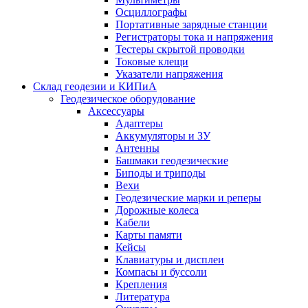
Осциллографы
Портативные зарядные станции
Регистраторы тока и напряжения
Тестеры скрытой проводки
Токовые клещи
Указатели напряжения
Склад геодезии и КИПиА
Геодезическое оборудование
Аксессуары
Адаптеры
Аккумуляторы и ЗУ
Антенны
Башмаки геодезические
Биподы и триподы
Вехи
Геодезические марки и реперы
Дорожные колеса
Кабели
Карты памяти
Кейсы
Клавиатуры и дисплеи
Компасы и буссоли
Крепления
Литература