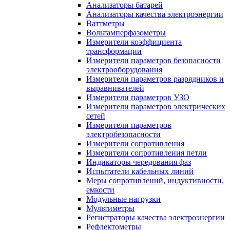
Анализаторы батарей
Анализаторы качества электроэнергии
Ваттметры
Вольтамперфазометры
Измерители коэффициента
трансформации
Измерители параметров безопасности
электрооборудования
Измерители параметров разрядников и
выравнивателей
Измерители параметров УЗО
Измерители параметров электрических
сетей
Измерители параметров
электробезопасности
Измерители сопротивления
Измерители сопротивления петли
Индикаторы чередования фаз
Испытатели кабельных линий
Меры сопротивлений, индуктивности,
емкости
Модульные нагрузки
Мультиметры
Регистраторы качества электроэнергии
Рефлектометры