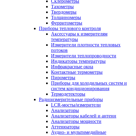
Склерометры
Тахометры
Твердомеры
Толщиномеры
Ферритометры
Приборы теплового контроля
Аксессуары к измерителям
температуры
Измерители плотности тепловых
потоков
Измерители теплопроводности
Индикаторы температуры
Инфракрасные окна
Контактные термометры
Пирометры
Приборы для холодильных систем и
систем кондиционирования
Термодетекторы
Радиоизмерительные приборы
LCR-мосты/измерители
Анализаторы
Анализаторы кабелей и антенн
Анализаторы мощности
Аттенюаторы
Аудио- и мультимедийные