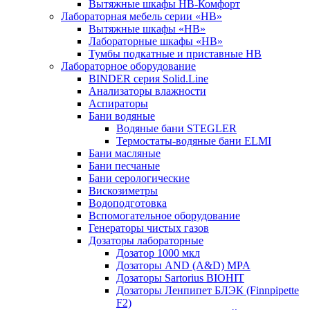
Вытяжные шкафы НВ-Комфорт
Лабораторная мебель серии «НВ»
Вытяжные шкафы «НВ»
Лабораторные шкафы «НВ»
Тумбы подкатные и приставные НВ
Лабораторное оборудование
BINDER серия Solid.Line
Анализаторы влажности
Аспираторы
Бани водяные
Водяные бани STEGLER
Термостаты-водяные бани ELMI
Бани масляные
Бани песчаные
Бани серологические
Вискозиметры
Водоподготовка
Вспомогательное оборудование
Генераторы чистых газов
Дозаторы лабораторные
Дозатор 1000 мкл
Дозаторы AND (A&D) MPA
Дозаторы Sartorius BIOHIT
Дозаторы Ленпипет БЛЭК (Finnpipette
F2)