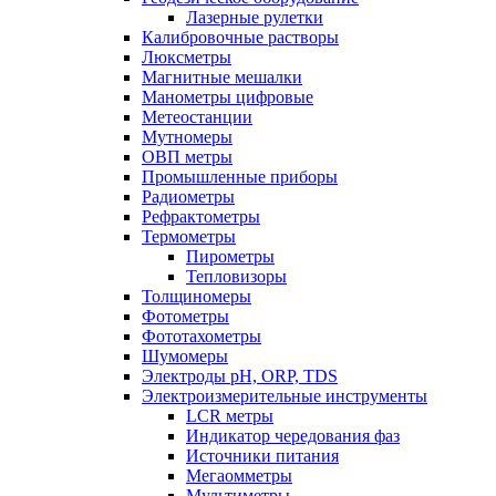
Лазерные рулетки
Калибровочные растворы
Люксметры
Магнитные мешалки
Манометры цифровые
Метеостанции
Мутномеры
ОВП метры
Промышленные приборы
Радиометры
Рефрактометры
Термометры
Пирометры
Тепловизоры
Толщиномеры
Фотометры
Фототахометры
Шумомеры
Электроды pH, ORP, TDS
Электроизмерительные инструменты
LCR метры
Индикатор чередования фаз
Источники питания
Мегаомметры
Мультиметры