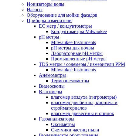
Ионизаторы воды
Насосы
Оборудование для мойки фасадов
Приборы измерители
EC метр / кондуктометры
Кондуктометры Milwaukee
pH метры
Milwaukee Instruments
pH метры для почвы
Лабораторные pH метры
Промышленные pH метры
TDS метры / солемеры / измерители PPM
Milwaukee Instruments
Анемометры
Термоанемометры
Видеоскопы
Влагомеры
влагомер воздуха (гигрометры)
влагомер для бетона, кирпича и
стройматериалов
влагомер древесины и опилок
Газоанализаторы
Оксиметры
Счетчики частиц пыли
Геодезическое оборудование