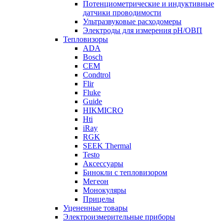
Потенциометрические и индуктивные
датчики проводимости
Ультразвуковые расходомеры
Электроды для измерения рH/ОВП
Тепловизоры
ADA
Bosch
CEM
Condtrol
Flir
Fluke
Guide
HIKMICRO
Hti
iRay
RGK
SEEK Thermal
Testo
Аксессуары
Бинокли с тепловизором
Мегеон
Монокуляры
Прицелы
Уцененные товары
Электроизмерительные приборы