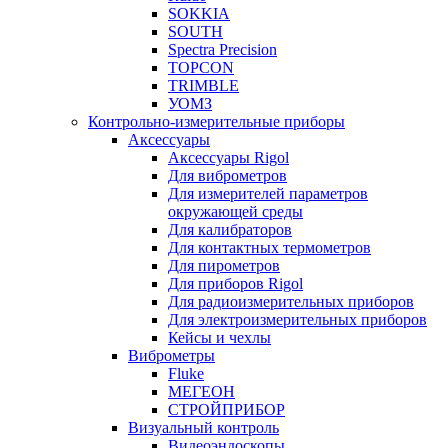
SOKKIA
SOUTH
Spectra Precision
TOPCON
TRIMBLE
УОМЗ
Контрольно-измерительные приборы
Аксессуары
Аксессуары Rigol
Для виброметров
Для измерителей параметров
окружающей среды
Для калибраторов
Для контактных термометров
Для пирометров
Для приборов Rigol
Для радиоизмерительных приборов
Для электроизмерительных приборов
Кейсы и чехлы
Виброметры
Fluke
МЕГЕОН
СТРОЙПРИБОР
Визуальный контроль
Видеоэндоскопы