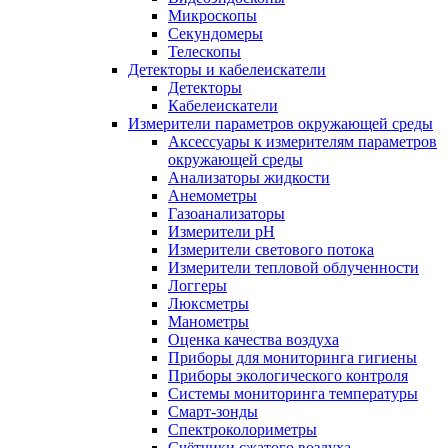
Микроскопы
Секундомеры
Телескопы
Детекторы и кабелеискатели
Детекторы
Кабелеискатели
Измерители параметров окружающей среды
Аксессуары к измерителям параметров
окружающей среды
Анализаторы жидкости
Анемометры
Газоанализаторы
Измерители pH
Измерители светового потока
Измерители тепловой облученности
Логгеры
Люксметры
Манометры
Оценка качества воздуха
Приборы для мониторинга гигиены
Приборы экологического контроля
Системы мониторинга температуры
Смарт-зонды
Спектроколориметры
Счётчики сжатого воздуха