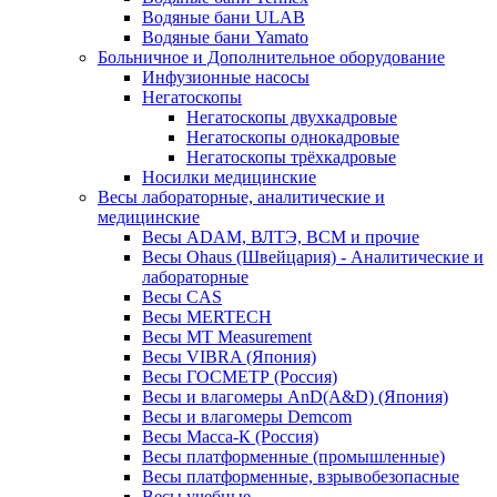
Водяные бани ULAB
Водяные бани Yamato
Больничное и Дополнительное оборудование
Инфузионные насосы
Негатоскопы
Негатоскопы двухкадровые
Негатоскопы однокадровые
Негатоскопы трёхкадровые
Носилки медицинские
Весы лабораторные, аналитические и
медицинские
Весы ADAM, ВЛТЭ, BCM и прочие
Весы Ohaus (Швейцария) - Аналитические и
лабораторные
Весы CAS
Весы MERTECH
Весы MT Measurement
Весы VIBRA (Япония)
Весы ГОСМЕТР (Россия)
Весы и влагомеры AnD(A&D) (Япония)
Весы и влагомеры Demcom
Весы Масса-К (Россия)
Весы платформенные (промышленные)
Весы платформенные, взрывобезопасные
Весы учебные