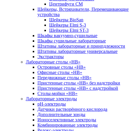
Центрифуги СМ
Шейкеры, Встряхиватели, Перемешивающие
устройства
Шейкеры BioSan
Шейкеры Elmi S-3
Шейкеры Elmi ST-3
Шкафы вакуумно-сушильные
Шкафы сушильные лабораторные
Штативы лабораторные и принпдлежности
Штативы лабораторные универсальные
Экстракторы
Лабораторные столы «НВ»
Островные столы «НВ»
Офисные столы «НВ»
Передвижные столы «НВ»
Пристенные столы «НВ» без надстройки
Пристенные столы «НВ» с надстройкой
Столы-мойки «НВ»
Лабораторные электроды
pH-электроды
Датчики растворённого кислорода
ОБРАТНАЯ СВЯЗЬ
Дополнительные зонды
Ионоселективные электроды
Комбинированные электроды
Редокс-электроды