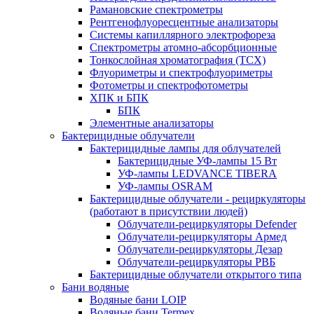
Рамановские спектрометры
Рентгенофлуоресцентные анализаторы
Системы капиллярного электрофореза
Спектрометры атомно-абсорбционные
Тонкослойная хроматография (ТСХ)
Флуориметры и спектрофлуориметры
Фотометры и спектрофотометры
ХПК и БПК
БПК
Элементные анализаторы
Бактерицидные облучатели
Бактерицидные лампы для облучателей
Бактерицидные УФ-лампы 15 Вт
УФ-лампы LEDVANCE TIBERA
УФ-лампы OSRAM
Бактерицидные облучатели - рециркуляторы
(работают в присутствии людей)
Облучатели-рециркуляторы Defender
Облучатели-рециркуляторы Армед
Облучатели-рециркуляторы Дезар
Облучатели-рециркуляторы РВБ
Бактерицидные облучатели открытого типа
Бани водяные
Водяные бани LOIP
Водяные бани Termex