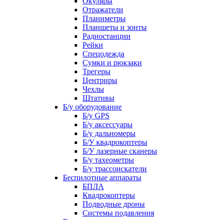
Окуляры
Отражатели
Планиметры
Планшеты и зонты
Радиостанции
Рейки
Спецодежда
Сумки и рюкзаки
Трегеры
Центриры
Чехлы
Штативы
Б/у оборудование
Б/у GPS
Б/у аксессуары
Б/у дальномеры
Б/У квадрокоптеры
Б/У лазерные сканеры
Б/у тахеометры
Б/у трассоискатели
Беспилотные аппараты
БПЛА
Квадрокоптеры
Подводные дроны
Системы подавления