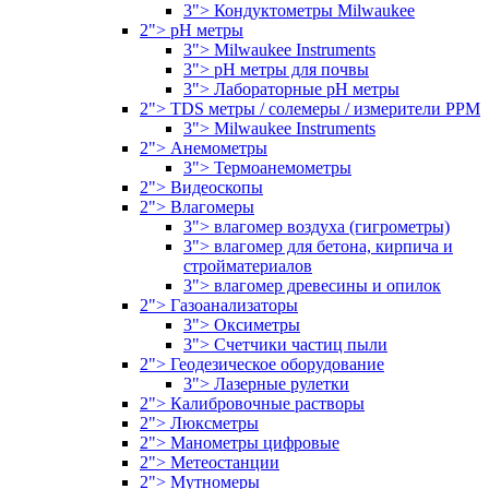
3"> Кондуктометры Milwaukee
2"> pH метры
3"> Milwaukee Instruments
3"> pH метры для почвы
3"> Лабораторные pH метры
2"> TDS метры / солемеры / измерители PPM
3"> Milwaukee Instruments
2"> Анемометры
3"> Термоанемометры
2"> Видеоскопы
2"> Влагомеры
3"> влагомер воздуха (гигрометры)
3"> влагомер для бетона, кирпича и
стройматериалов
3"> влагомер древесины и опилок
2"> Газоанализаторы
3"> Оксиметры
3"> Счетчики частиц пыли
2"> Геодезическое оборудование
3"> Лазерные рулетки
2"> Калибровочные растворы
2"> Люксметры
2"> Манометры цифровые
2"> Метеостанции
2"> Мутномеры