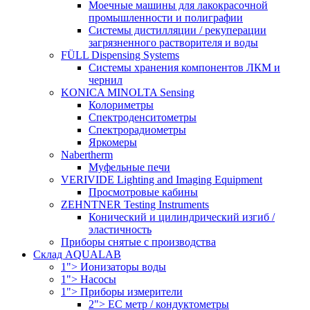
Моечные машины для лакокрасочной
промышленности и полиграфии
Системы дистилляции / рекуперации
загрязненного растворителя и воды
FÜLL Dispensing Systems
Системы хранения компонентов ЛКМ и
чернил
KONICA MINOLTA Sensing
Колориметры
Спектроденситометры
Спектрорадиометры
Яркомеры
Nabertherm
Муфельные печи
VERIVIDE Lighting and Imaging Equipment
Просмотровые кабины
ZEHNTNER Testing Instruments
Конический и цилиндрический изгиб /
эластичность
Приборы снятые с производства
Склад AQUALAB
1"> Ионизаторы воды
1"> Насосы
1"> Приборы измерители
2"> EC метр / кондуктометры