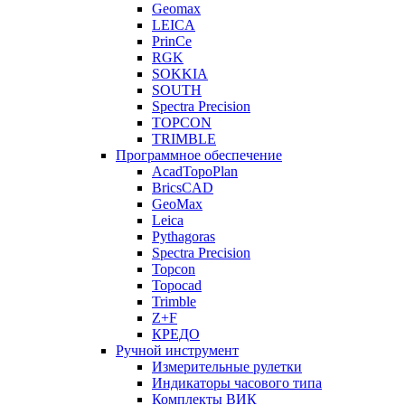
Geomax
LEICA
PrinCe
RGK
SOKKIA
SOUTH
Spectra Precision
TOPCON
TRIMBLE
Программное обеспечение
AcadTopoPlan
BricsCAD
GeoMax
Leica
Pythagoras
Spectra Precision
Topcon
Topocad
Trimble
Z+F
КРЕДО
Ручной инструмент
Измерительные рулетки
Индикаторы часового типа
Комплекты ВИК