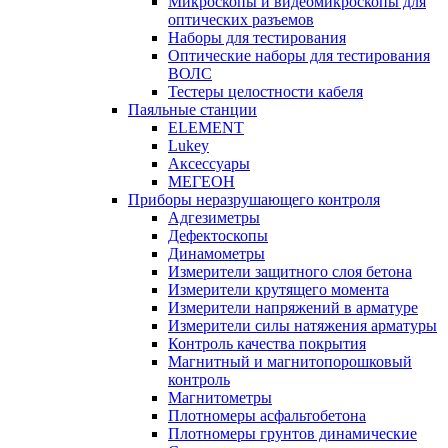
Микроскопы и видеомикроскопы для
оптических разъемов
Наборы для тестирования
Оптические наборы для тестирования
ВОЛС
Тестеры целостности кабеля
Паяльные станции
ELEMENT
Lukey
Аксессуары
МЕГЕОН
Приборы неразрушающего контроля
Адгезиметры
Дефектоскопы
Динамометры
Измерители защитного слоя бетона
Измерители крутящего момента
Измерители напряжений в арматуре
Измерители силы натяжения арматуры
Контроль качества покрытия
Магнитный и магнитопорошковый
контроль
Магнитометры
Плотномеры асфальтобетона
Плотномеры грунтов динамические