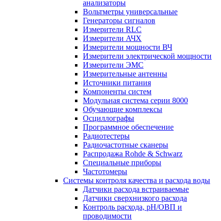
анализаторы
Вольтметры универсальные
Генераторы сигналов
Измерители RLC
Измерители АЧХ
Измерители мощности ВЧ
Измерители электрической мощности
Измерители ЭМС
Измерительные антенны
Источники питания
Компоненты систем
Модульная система серии 8000
Обучающие комплексы
Осциллографы
Программное обеспечение
Радиотестеры
Радиочастотные сканеры
Распродажа Rohde & Schwarz
Специальные приборы
Частотомеры
Системы контроля качества и расхода воды
Датчики расхода встраиваемые
Датчики сверхнизкого расхода
Контроль расхода, pH/ОВП и
проводимости