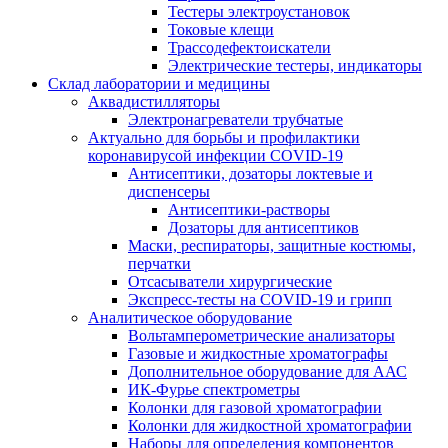
Тестеры электроустановок
Токовые клещи
Трассодефектоискатели
Электрические тестеры, индикаторы
Склад лаборатории и медицины
Аквадистилляторы
Электронагреватели трубчатые
Актуально для борьбы и профилактики
коронавирусой инфекции COVID-19
Антисептики, дозаторы локтевые и
диспенсеры
Антисептики-растворы
Дозаторы для антисептиков
Маски, респираторы, защитные костюмы,
перчатки
Отсасыватели хирургические
Экспресс-тесты на COVID-19 и грипп
Аналитическое оборудование
Вольтамперометрические анализаторы
Газовые и жидкостные хроматографы
Дополнительное оборудование для ААС
ИК-Фурье спектрометры
Колонки для газовой хроматографии
Колонки для жидкостной хроматографии
Наборы для определения компонентов