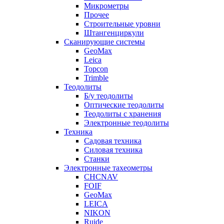
Микрометры
Прочее
Строительные уровни
Штангенциркули
Сканирующие системы
GeoMax
Leica
Topcon
Trimble
Теодолиты
Б/у теодолиты
Оптические теодолиты
Теодолиты с хранения
Электронные теодолиты
Техника
Садовая техника
Силовая техника
Станки
Электронные тахеометры
CHCNAV
FOIF
GeoMax
LEICA
NIKON
Ruide