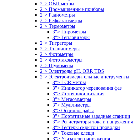
2"> ОВП метры
2"> Промышленные приборы
2"> Радиометры
2"> Рефрактометры
2"> Термометры
3"> Пирометры
3"> Тепловизоры
2"> Титраторы
2"> Толщиномеры
2"> Фотометры
2"> Фототахометры
2"> Шумомеры
2"> Электроды pH, ORP, TDS
2"> Электроизмерительные инструменты
3"> LCR метры
3"> Индикатор чередования фаз
3"> Источники питания
3"> Мегаомметры
3"> Мультиметры
3"> Осциллографы
3"> Портативные зарядные станции
3"> Регистраторы тока и напряжения
3"> Тестеры скрытой проводки
3"> Токовые клещи
3"> Указатели напряжения