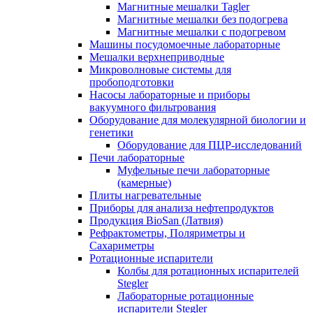
Магнитные мешалки Tagler
Магнитные мешалки без подогрева
Магнитные мешалки с подогревом
Машины посудомоечные лабораторные
Мешалки верхнеприводные
Микроволновые системы для
пробоподготовки
Насосы лабораторные и приборы
вакуумного фильтрования
Оборудование для молекулярной биологии и
генетики
Оборудование для ПЦР-исследований
Печи лабораторные
Муфельные печи лабораторные
(камерные)
Плиты нагревательные
Приборы для анализа нефтепродуктов
Продукция BioSan (Латвия)
Рефрактометры, Поляриметры и
Сахариметры
Ротационные испарители
Колбы для ротационных испарителей
Stegler
Лабораторные ротационные
испарители Stegler