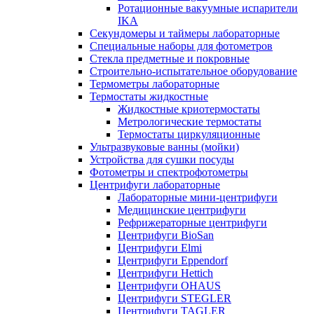
Ротационные вакуумные испарители
IKA
Секундомеры и таймеры лабораторные
Специальные наборы для фотометров
Стекла предметные и покровные
Строительно-испытательное оборудование
Термометры лабораторные
Термостаты жидкостные
Жидкостные криотермостаты
Метрологические термостаты
Термостаты циркуляционные
Ультразвуковые ванны (мойки)
Устройства для сушки посуды
Фотометры и спектрофотометры
Центрифуги лабораторные
Лабораторные мини-центрифуги
Медицинские центрифуги
Рефрижераторные центрифуги
Центрифуги BioSan
Центрифуги Elmi
Центрифуги Eppendorf
Центрифуги Hettich
Центрифуги OHAUS
Центрифуги STEGLER
Центрифуги TAGLER