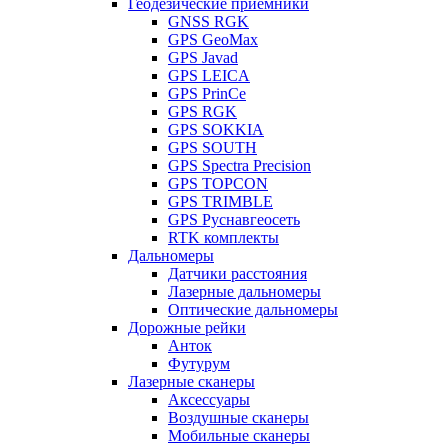
Геодезические приемники
GNSS RGK
GPS GeoMax
GPS Javad
GPS LEICA
GPS PrinCe
GPS RGK
GPS SOKKIA
GPS SOUTH
GPS Spectra Precision
GPS TOPCON
GPS TRIMBLE
GPS Руснавгеосеть
RTK комплекты
Дальномеры
Датчики расстояния
Лазерные дальномеры
Оптические дальномеры
Дорожные рейки
Анток
Футурум
Лазерные сканеры
Аксессуары
Воздушные сканеры
Мобильные сканеры