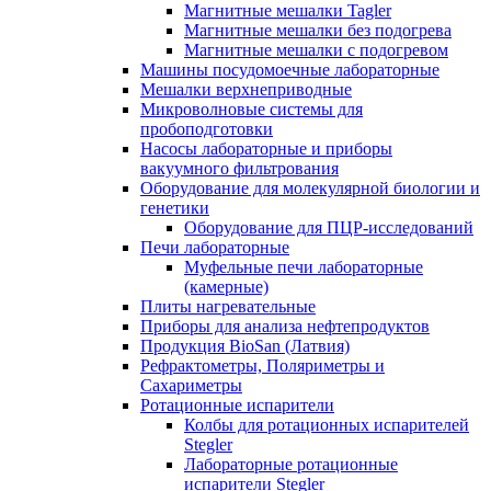
Магнитные мешалки Tagler
Магнитные мешалки без подогрева
Магнитные мешалки с подогревом
Машины посудомоечные лабораторные
Мешалки верхнеприводные
Микроволновые системы для
пробоподготовки
Насосы лабораторные и приборы
вакуумного фильтрования
Оборудование для молекулярной биологии и
генетики
Оборудование для ПЦР-исследований
Печи лабораторные
Муфельные печи лабораторные
(камерные)
Плиты нагревательные
Приборы для анализа нефтепродуктов
Продукция BioSan (Латвия)
Рефрактометры, Поляриметры и
Сахариметры
Ротационные испарители
Колбы для ротационных испарителей
Stegler
Лабораторные ротационные
испарители Stegler