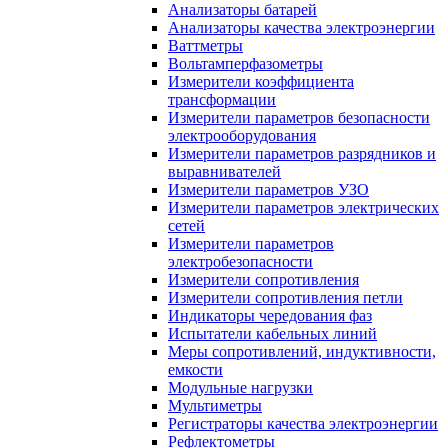
Анализаторы батарей
Анализаторы качества электроэнергии
Ваттметры
Вольтамперфазометры
Измерители коэффициента
трансформации
Измерители параметров безопасности
электрооборудования
Измерители параметров разрядников и
выравнивателей
Измерители параметров УЗО
Измерители параметров электрических
сетей
Измерители параметров
электробезопасности
Измерители сопротивления
Измерители сопротивления петли
Индикаторы чередования фаз
Испытатели кабельных линий
Меры сопротивлений, индуктивности,
емкости
Модульные нагрузки
Мультиметры
Регистраторы качества электроэнергии
Рефлектометры