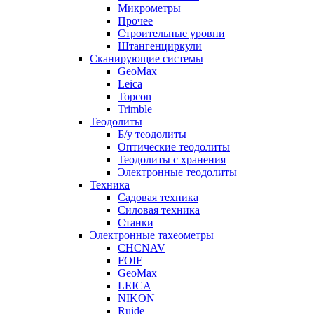
Микрометры
Прочее
Строительные уровни
Штангенциркули
Сканирующие системы
GeoMax
Leica
Topcon
Trimble
Теодолиты
Б/у теодолиты
Оптические теодолиты
Теодолиты с хранения
Электронные теодолиты
Техника
Садовая техника
Силовая техника
Станки
Электронные тахеометры
CHCNAV
FOIF
GeoMax
LEICA
NIKON
Ruide