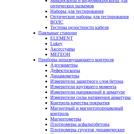
Микроскопы и видеомикроскопы для
оптических разъемов
Наборы для тестирования
Оптические наборы для тестирования
ВОЛС
Тестеры целостности кабеля
Паяльные станции
ELEMENT
Lukey
Аксессуары
МЕГЕОН
Приборы неразрушающего контроля
Адгезиметры
Дефектоскопы
Динамометры
Измерители защитного слоя бетона
Измерители крутящего момента
Измерители напряжений в арматуре
Измерители силы натяжения арматуры
Контроль качества покрытия
Магнитный и магнитопорошковый
контроль
Магнитометры
Плотномеры асфальтобетона
Плотномеры грунтов динамические