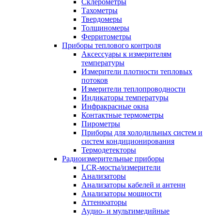
Склерометры
Тахометры
Твердомеры
Толщиномеры
Ферритометры
Приборы теплового контроля
Аксессуары к измерителям
температуры
Измерители плотности тепловых
потоков
Измерители теплопроводности
Индикаторы температуры
Инфракрасные окна
Контактные термометры
Пирометры
Приборы для холодильных систем и
систем кондиционирования
Термодетекторы
Радиоизмерительные приборы
LCR-мосты/измерители
Анализаторы
Анализаторы кабелей и антенн
Анализаторы мощности
Аттенюаторы
Аудио- и мультимедийные