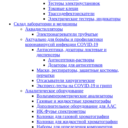
Тестеры электроустановок
Токовые клещи
Трассодефектоискатели
Электрические тестеры, индикаторы
Склад лаборатории и медицины
Аквадистилляторы
Электронагреватели трубчатые
Актуально для борьбы и профилактики
коронавирусой инфекции COVID-19
Антисептики, дозаторы локтевые и
диспенсеры
Антисептики-растворы
Дозаторы для антисептиков
Маски, респираторы, защитные костюмы,
перчатки
Отсасыватели хирургические
Экспресс-тесты на COVID-19 и грипп
Аналитическое оборудование
Вольтамперометрические анализаторы
Газовые и жидкостные хроматографы
Дополнительное оборудование для ААС
ИК-Фурье спектрометры
Колонки для газовой хроматографии
Колонки для жидкостной хроматографии
Наборы для определения компонентов