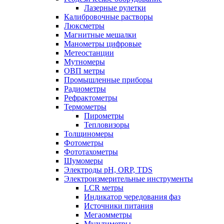
Лазерные рулетки
Калибровочные растворы
Люксметры
Магнитные мешалки
Манометры цифровые
Метеостанции
Мутномеры
ОВП метры
Промышленные приборы
Радиометры
Рефрактометры
Термометры
Пирометры
Тепловизоры
Толщиномеры
Фотометры
Фототахометры
Шумомеры
Электроды pH, ORP, TDS
Электроизмерительные инструменты
LCR метры
Индикатор чередования фаз
Источники питания
Мегаомметры
Мультиметры