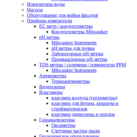
Ионизаторы воды
Насосы
Оборудование для мойки фасадов
Приборы измерители
EC метр / кондуктометры
Кондуктометры Milwaukee
pH метры
Milwaukee Instruments
pH метры для почвы
Лабораторные pH метры
Промышленные pH метры
TDS метры / солемеры / измерители PPM
Milwaukee Instruments
Анемометры
Термоанемометры
Видеоскопы
Влагомеры
влагомер воздуха (гигрометры)
влагомер для бетона, кирпича и
стройматериалов
влагомер древесины и опилок
Газоанализаторы
Оксиметры
Счетчики частиц пыли
Геодезическое оборудование