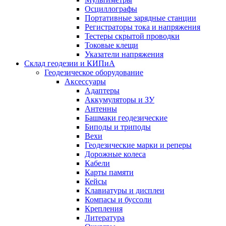
Осциллографы
Портативные зарядные станции
Регистраторы тока и напряжения
Тестеры скрытой проводки
Токовые клещи
Указатели напряжения
Склад геодезии и КИПиА
Геодезическое оборудование
Аксессуары
Адаптеры
Аккумуляторы и ЗУ
Антенны
Башмаки геодезические
Биподы и триподы
Вехи
Геодезические марки и реперы
Дорожные колеса
Кабели
Карты памяти
Кейсы
Клавиатуры и дисплеи
Компасы и буссоли
Крепления
Литература