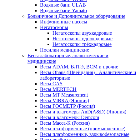
Водяные бани ULAB
Водяные бани Yamato
Больничное и Дополнительное оборудование
Инфузионные насосы
Негатоскопы
Негатоскопы двухкадровые
Негатоскопы однокадровые
Негатоскопы трёхкадровые
Носилки медицинские
Весы лабораторные, аналитические и
медицинские
Весы ADAM, ВЛТЭ, BCM и прочие
Весы Ohaus (Швейцария) - Аналитические и
лабораторные
Весы CAS
Весы MERTECH
Весы MT Measurement
Весы VIBRA (Япония)
Весы ГОСМЕТР (Россия)
Весы и влагомеры AnD(A&D) (Япония)
Весы и влагомеры Demcom
Весы Масса-К (Россия)
Весы платформенные (промышленные)
Весы платформенные, взрывобезопасные
Весы учебные