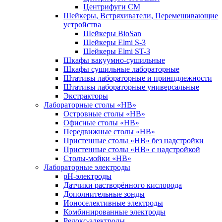
Центрифуги СМ
Шейкеры, Встряхиватели, Перемешивающие
устройства
Шейкеры BioSan
Шейкеры Elmi S-3
Шейкеры Elmi ST-3
Шкафы вакуумно-сушильные
Шкафы сушильные лабораторные
Штативы лабораторные и принпдлежности
Штативы лабораторные универсальные
Экстракторы
Лабораторные столы «НВ»
Островные столы «НВ»
Офисные столы «НВ»
Передвижные столы «НВ»
Пристенные столы «НВ» без надстройки
Пристенные столы «НВ» с надстройкой
Столы-мойки «НВ»
Лабораторные электроды
pH-электроды
Датчики растворённого кислорода
Дополнительные зонды
Ионоселективные электроды
Комбинированные электроды
Редокс-электроды