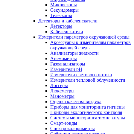
Микроскопы
Секундомеры
Телескопы
Детекторы и кабелеискатели
Детекторы
Кабелеискатели
Измерители параметров окружающей среды
Аксессуары к измерителям параметров
окружающей среды
Анализаторы жидкости
Анемометры
Газоанализаторы
Измерители pH
Измерители светового потока
Измерители тепловой облученности
Логгеры
Люксметры
Манометры
Оценка качества воздуха
Приборы для мониторинга гигиены
Приборы экологического контроля
Системы мониторинга температуры
Смарт-зонды
Спектроколориметры
Счётчики сжатого воздуха