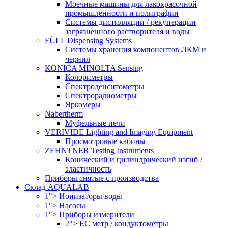
Моечные машины для лакокрасочной
промышленности и полиграфии
Системы дистилляции / рекуперации
загрязненного растворителя и воды
FÜLL Dispensing Systems
Системы хранения компонентов ЛКМ и
чернил
KONICA MINOLTA Sensing
Колориметры
Спектроденситометры
Спектрорадиометры
Яркомеры
Nabertherm
Муфельные печи
VERIVIDE Lighting and Imaging Equipment
Просмотровые кабины
ZEHNTNER Testing Instruments
Конический и цилиндрический изгиб /
эластичность
Приборы снятые с производства
Склад AQUALAB
1"> Ионизаторы воды
1"> Насосы
1"> Приборы измерители
2"> EC метр / кондуктометры