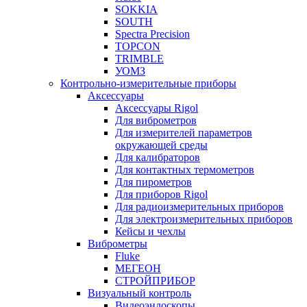
SOKKIA
SOUTH
Spectra Precision
TOPCON
TRIMBLE
УОМЗ
Контрольно-измерительные приборы
Аксессуары
Аксессуары Rigol
Для виброметров
Для измерителей параметров
окружающей среды
Для калибраторов
Для контактных термометров
Для пирометров
Для приборов Rigol
Для радиоизмерительных приборов
Для электроизмерительных приборов
Кейсы и чехлы
Виброметры
Fluke
МЕГЕОН
СТРОЙПРИБОР
Визуальный контроль
Видеоэндоскопы