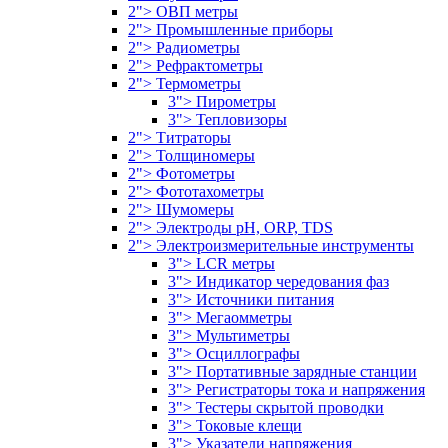
2"> ОВП метры
2"> Промышленные приборы
2"> Радиометры
2"> Рефрактометры
2"> Термометры
3"> Пирометры
3"> Тепловизоры
2"> Титраторы
2"> Толщиномеры
2"> Фотометры
2"> Фототахометры
2"> Шумомеры
2"> Электроды pH, ORP, TDS
2"> Электроизмерительные инструменты
3"> LCR метры
3"> Индикатор чередования фаз
3"> Источники питания
3"> Мегаомметры
3"> Мультиметры
3"> Осциллографы
3"> Портативные зарядные станции
3"> Регистраторы тока и напряжения
3"> Тестеры скрытой проводки
3"> Токовые клещи
3"> Указатели напряжения