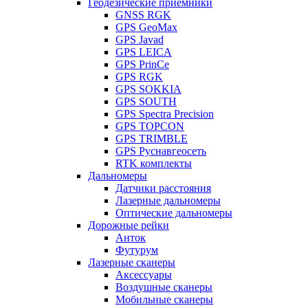
Геодезические приемники
GNSS RGK
GPS GeoMax
GPS Javad
GPS LEICA
GPS PrinCe
GPS RGK
GPS SOKKIA
GPS SOUTH
GPS Spectra Precision
GPS TOPCON
GPS TRIMBLE
GPS Руснавгеосеть
RTK комплекты
Дальномеры
Датчики расстояния
Лазерные дальномеры
Оптические дальномеры
Дорожные рейки
Анток
Футурум
Лазерные сканеры
Аксессуары
Воздушные сканеры
Мобильные сканеры