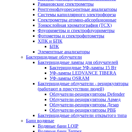
Рамановские спектрометры
Рентгенофлуоресцентные анализаторы
Системы капиллярного электрофореза
Спектрометры атомно-абсорбционные
Тонкослойная хроматография (ТСХ)
Флуориметры и спектрофлуориметры
Фотометры и спектрофотометры
ХПК и БПК
БПК
Элементные анализаторы
Бактерицидные облучатели
Бактерицидные лампы для облучателей
Бактерицидные УФ-лампы 15 Вт
УФ-лампы LEDVANCE TIBERA
УФ-лампы OSRAM
Бактерицидные облучатели - рециркуляторы
(работают в присутствии людей)
Облучатели-рециркуляторы Defender
Облучатели-рециркуляторы Армед
Облучатели-рециркуляторы Дезар
Облучатели-рециркуляторы РВБ
Бактерицидные облучатели открытого типа
Бани водяные
Водяные бани LOIP
Водяные бани Termex