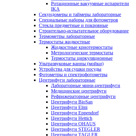
Ротационные вакуумные испарители
IKA
Секундомеры и таймеры лабораторные
Специальные наборы для фотометров
Стекла предметные и покровные
Строительно-испытательное оборудование
Термометры лабораторные
Термостаты жидкостные
Жидкостные криотермостаты
Метрологические термостаты
Термостаты циркуляционные
Ультразвуковые ванны (мойки)
Устройства для сушки посуды
Фотометры и спектрофотометры
Центрифуги лабораторные
Лабораторные мини-центрифуги
Медицинские центрифуги
Рефрижераторные центрифуги
Центрифуги BioSan
Центрифуги Elmi
Центрифуги Eppendorf
Центрифуги Hettich
Центрифуги OHAUS
Центрифуги STEGLER
Центрифуги TAGLER