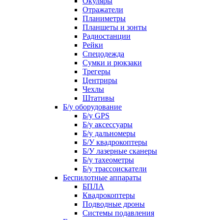
Окуляры
Отражатели
Планиметры
Планшеты и зонты
Радиостанции
Рейки
Спецодежда
Сумки и рюкзаки
Трегеры
Центриры
Чехлы
Штативы
Б/у оборудование
Б/у GPS
Б/у аксессуары
Б/у дальномеры
Б/У квадрокоптеры
Б/У лазерные сканеры
Б/у тахеометры
Б/у трассоискатели
Беспилотные аппараты
БПЛА
Квадрокоптеры
Подводные дроны
Системы подавления