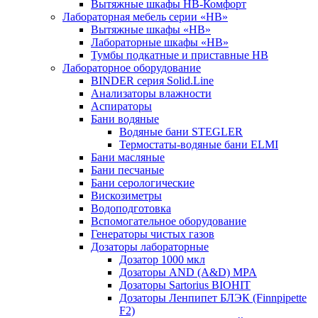
Вытяжные шкафы НВ-Комфорт
Лабораторная мебель серии «НВ»
Вытяжные шкафы «НВ»
Лабораторные шкафы «НВ»
Тумбы подкатные и приставные НВ
Лабораторное оборудование
BINDER серия Solid.Line
Анализаторы влажности
Аспираторы
Бани водяные
Водяные бани STEGLER
Термостаты-водяные бани ELMI
Бани масляные
Бани песчаные
Бани серологические
Вискозиметры
Водоподготовка
Вспомогательное оборудование
Генераторы чистых газов
Дозаторы лабораторные
Дозатор 1000 мкл
Дозаторы AND (A&D) MPA
Дозаторы Sartorius BIOHIT
Дозаторы Ленпипет БЛЭК (Finnpipette
F2)