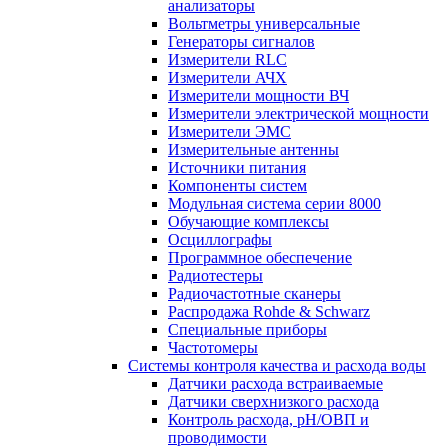
анализаторы
Вольтметры универсальные
Генераторы сигналов
Измерители RLC
Измерители АЧХ
Измерители мощности ВЧ
Измерители электрической мощности
Измерители ЭМС
Измерительные антенны
Источники питания
Компоненты систем
Модульная система серии 8000
Обучающие комплексы
Осциллографы
Программное обеспечение
Радиотестеры
Радиочастотные сканеры
Распродажа Rohde & Schwarz
Специальные приборы
Частотомеры
Системы контроля качества и расхода воды
Датчики расхода встраиваемые
Датчики сверхнизкого расхода
Контроль расхода, pH/ОВП и
проводимости