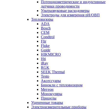
Потенциометрические и индуктивные
датчики проводимости
Ультразвуковые расходомеры
Электроды для измерения рH/ОВП
Тепловизоры
ADA
Bosch
CEM
Condtrol
Flir
Fluke
Guide
HIKMICRO
Hti
iRay
RGK
SEEK Thermal
Testo
Аксессуары
Бинокли с тепловизором
Мегеон
Монокуляры
Прицелы
Уцененные товары
Электроизмерительные приборы