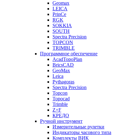
Geomax
LEICA
PrinCe
RGK
SOKKIA
SOUTH
Spectra Precision
TOPCON
TRIMBLE
Программное обеспечение
AcadTopoPlan
BricsCAD
GeoMax
Leica
Pythagoras
Spectra Precision
Topcon
Topocad
Trimble
Z+F
КРЕДО
Ручной инструмент
Измерительные рулетки
Индикаторы часового типа
Комплекты ВИК