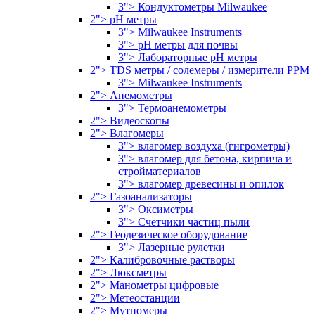
3"> Кондуктометры Milwaukee
2"> pH метры
3"> Milwaukee Instruments
3"> pH метры для почвы
3"> Лабораторные pH метры
2"> TDS метры / солемеры / измерители PPM
3"> Milwaukee Instruments
2"> Анемометры
3"> Термоанемометры
2"> Видеоскопы
2"> Влагомеры
3"> влагомер воздуха (гигрометры)
3"> влагомер для бетона, кирпича и
стройматериалов
3"> влагомер древесины и опилок
2"> Газоанализаторы
3"> Оксиметры
3"> Счетчики частиц пыли
2"> Геодезическое оборудование
3"> Лазерные рулетки
2"> Калибровочные растворы
2"> Люксметры
2"> Манометры цифровые
2"> Метеостанции
2"> Мутномеры