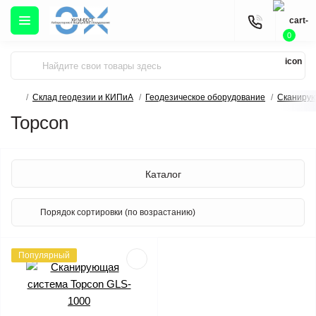
0
Склад геодезии и КИПиА
Геодезическое оборудование
Сканиру
Topcon
Каталог
Популярный