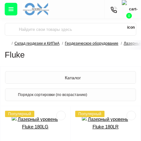
0
Склад геодезии и КИПиА
Геодезическое оборудование
Лазерные
Fluke
Каталог
Популярный
Популярный