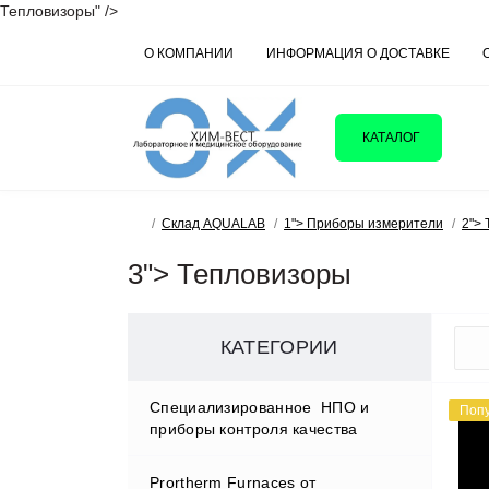
Тепловизоры" />
О КОМПАНИИ
ИНФОРМАЦИЯ О ДОСТАВКЕ
КАТАЛОГ
Склад AQUALAB
1"> Приборы измерители
2">
3"> Тепловизоры
КАТЕГОРИИ
Cпециализированное НПО и
Поп
приборы контроля качества
Prortherm Furnaces от
D.W.RENZMANN Washing &