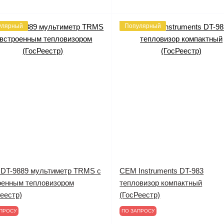
улярный
Популярный
DT-9889 мультиметр TRMS с
CEM Instruments DT-983
оенным тепловизором
тепловизор компактный
еестр)
(ГосРеестр)
ПРОСУ
ПО ЗАПРОСУ