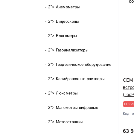
2"> Анемометры
2"> Видеоскопы
2"> Влагомеры
2"> Газоанализаторы
2"> Геодезическое оборудование
2"> Калибровочные растворы
CEM 
встр
2"> Люксметры
(ГосР
ПО ЗА
2"> Манометры цифровые
Код т
2"> Метеостанции
63 5