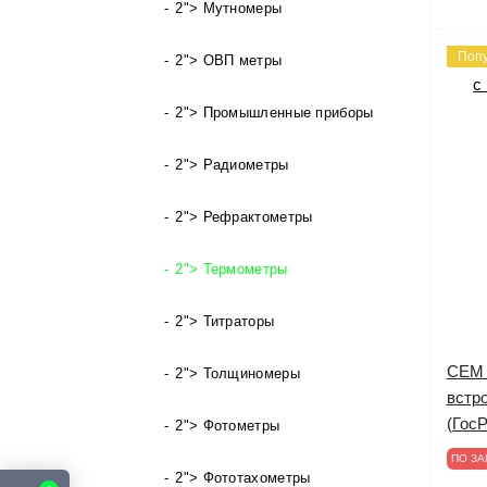
2"> Мутномеры
Поп
2"> ОВП метры
2"> Промышленные приборы
2"> Радиометры
2"> Рефрактометры
2"> Термометры
2"> Титраторы
CEM 
2"> Толщиномеры
встр
(ГосР
2"> Фотометры
ПО ЗА
2"> Фототахометры