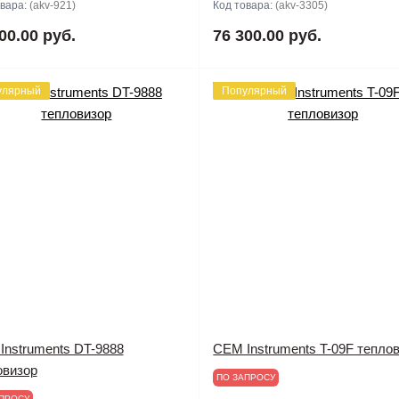
овара:
(akv-921)
Код товара:
(akv-3305)
00.00 руб.
76 300.00 руб.
улярный
Популярный
Instruments DT-9888
CEM Instruments T-09F тепло
овизор
ПО ЗАПРОСУ
ПРОСУ