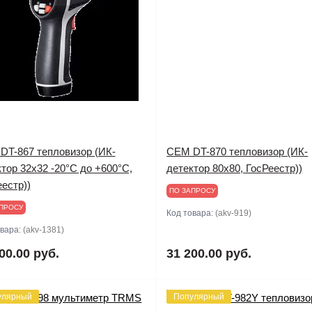
DT-867 тепловизор (ИК-
CEM DT-870 тепловизор (ИК-
тор 32х32 -20°С до +600°С,
детектор 80х80, ГосРеестр))
естр))
ПО ЗАПРОСУ
ПРОСУ
Код товара:
(akv-919)
овара:
(akv-1381)
00.00 руб.
31 200.00 руб.
улярный
Популярный