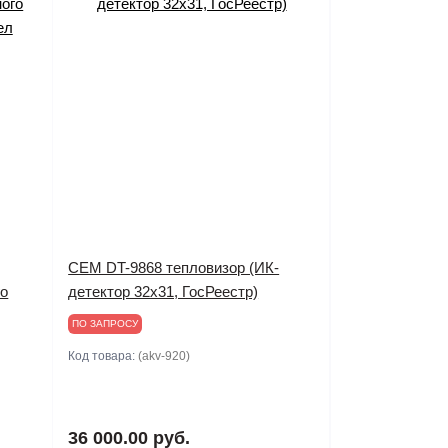
CEM DT-9868 тепловизор (ИК-
го
детектор 32х31, ГосРеестр)
ПО ЗАПРОСУ
Код товара:
(akv-920)
36 000.00 руб.