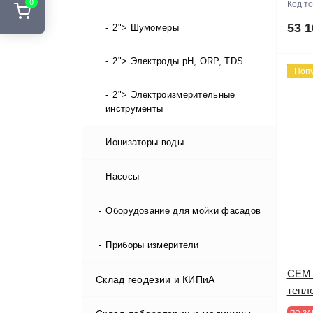
0
Код т
53 1
2"> Шумомеры
2"> Электроды pH, ORP, TDS
Поп
2"> Электроизмерительные
инструменты
Ионизаторы воды
Насосы
Оборудование для мойки фасадов
Приборы измерители
CEM 
Склад геодезии и КИПиА
EC метр / кондуктометры
тепл
pH метры
ПО ЗА