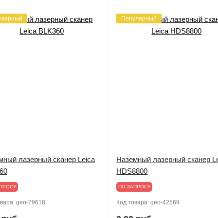
улярный
Популярный
мный лазерный сканер Leica
Наземный лазерный сканер L
60
HDS8800
ПРОСУ
ПО ЗАПРОСУ
овара:
geo-79618
Код товара:
geo-42569