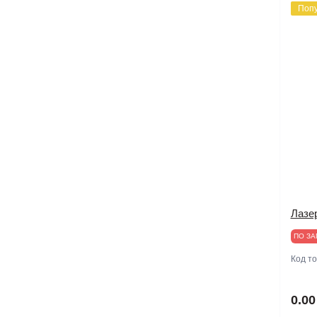
Поп
Лазер
ПО ЗА
Код т
0.00