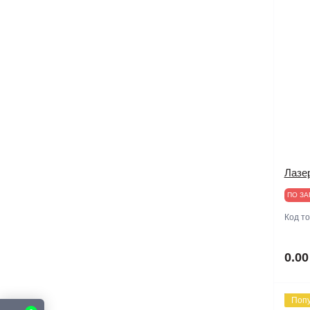
Лазе
ПО ЗА
Код т
0.00
Поп