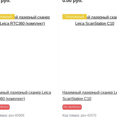
 руб.
0.00 руб.
улярный
Популярный
мный лазерный сканер Leica
Наземный лазерный сканер L
60 (комплект)
ScanStation C10
ПРОСУ
ПО ЗАПРОСУ
овара:
geo-83906
Код товара:
geo-42570