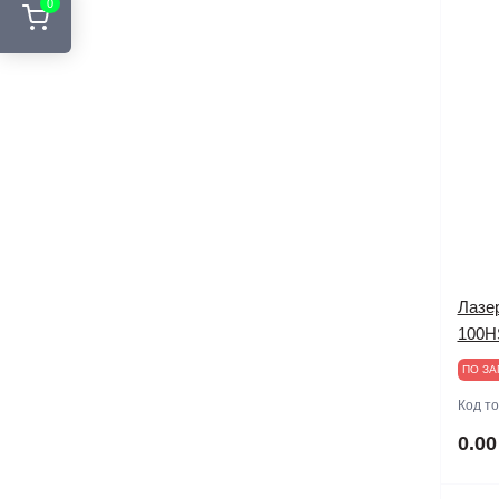
0
Лазе
100H
ПО ЗА
Код т
0.00