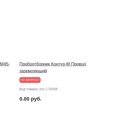
-М45-
Пробоотборник Контур-М Провод
заземляющий
ПО ЗАПРОСУ
Код товара:
pro-176088
0.00 руб.