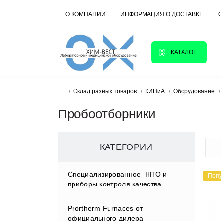
О КОМПАНИИ
ИНФОРМАЦИЯ О ДОСТАВКЕ
КАТАЛОГ
Склад разных товаров
КИПиА
Оборудование
Пробоотборники
КАТЕГОРИИ
Cпециализированное НПО и
Поп
приборы контроля качества
Prortherm Furnaces от
D.W.RENZMANN Washing &
официального дилера
Distillation