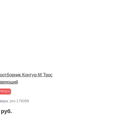
оотборник Контур-М Трос
авеющий
ПРОСУ
овара:
pro-176099
 руб.