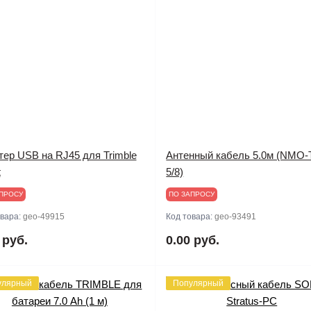
тер USB на RJ45 для Trimble
Антенный кабель 5.0м (NMO
t
5/8)
ПРОСУ
ПО ЗАПРОСУ
овара:
geo-49915
Код товара:
geo-93491
 руб.
0.00 руб.
улярный
Популярный