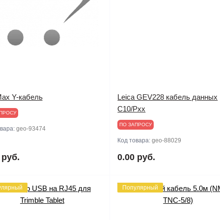
ax Y-кабель
Leica GEV228 кабель данных
C10/Pхх
ПРОСУ
ПО ЗАПРОСУ
овара:
geo-93474
Код товара:
geo-88029
 руб.
0.00 руб.
улярный
Популярный