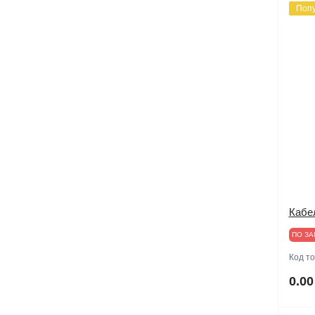
Поп
Модульные нагрузки
Специальные приборы
Мультиметры
Частотомеры
Регистраторы качества
электроэнергии
Рефлектометры
Тестеры электроустановок
Токовые клещи
Кабе
ПО ЗА
Трассодефектоискатели
Код т
Электрические тестеры,
0.00
индикаторы