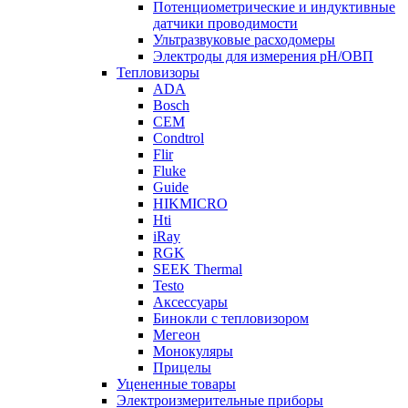
Потенциометрические и индуктивные
датчики проводимости
Ультразвуковые расходомеры
Электроды для измерения рH/ОВП
Тепловизоры
ADA
Bosch
CEM
Condtrol
Flir
Fluke
Guide
HIKMICRO
Hti
iRay
RGK
SEEK Thermal
Testo
Аксессуары
Бинокли с тепловизором
Мегеон
Монокуляры
Прицелы
Уцененные товары
Электроизмерительные приборы