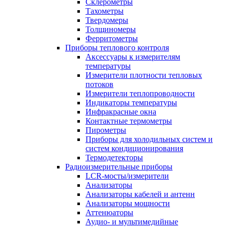
Склерометры
Тахометры
Твердомеры
Толщиномеры
Ферритометры
Приборы теплового контроля
Аксессуары к измерителям
температуры
Измерители плотности тепловых
потоков
Измерители теплопроводности
Индикаторы температуры
Инфракрасные окна
Контактные термометры
Пирометры
Приборы для холодильных систем и
систем кондиционирования
Термодетекторы
Радиоизмерительные приборы
LCR-мосты/измерители
Анализаторы
Анализаторы кабелей и антенн
Анализаторы мощности
Аттенюаторы
Аудио- и мультимедийные