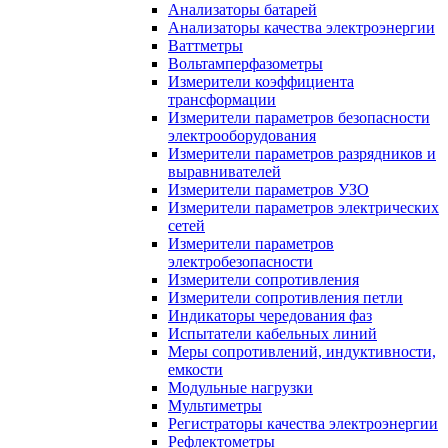
Анализаторы батарей
Анализаторы качества электроэнергии
Ваттметры
Вольтамперфазометры
Измерители коэффициента
трансформации
Измерители параметров безопасности
электрооборудования
Измерители параметров разрядников и
выравнивателей
Измерители параметров УЗО
Измерители параметров электрических
сетей
Измерители параметров
электробезопасности
Измерители сопротивления
Измерители сопротивления петли
Индикаторы чередования фаз
Испытатели кабельных линий
Меры сопротивлений, индуктивности,
емкости
Модульные нагрузки
Мультиметры
Регистраторы качества электроэнергии
Рефлектометры