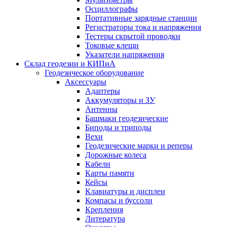
Осциллографы
Портативные зарядные станции
Регистраторы тока и напряжения
Тестеры скрытой проводки
Токовые клещи
Указатели напряжения
Склад геодезии и КИПиА
Геодезическое оборудование
Аксессуары
Адаптеры
Аккумуляторы и ЗУ
Антенны
Башмаки геодезические
Биподы и триподы
Вехи
Геодезические марки и реперы
Дорожные колеса
Кабели
Карты памяти
Кейсы
Клавиатуры и дисплеи
Компасы и буссоли
Крепления
Литература