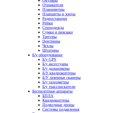
Окуляры
Отражатели
Планиметры
Планшеты и зонты
Радиостанции
Рейки
Спецодежда
Сумки и рюкзаки
Трегеры
Центриры
Чехлы
Штативы
Б/у оборудование
Б/у GPS
Б/у аксессуары
Б/у дальномеры
Б/У квадрокоптеры
Б/У лазерные сканеры
Б/у тахеометры
Б/у трассоискатели
Беспилотные аппараты
БПЛА
Квадрокоптеры
Подводные дроны
Системы подавления