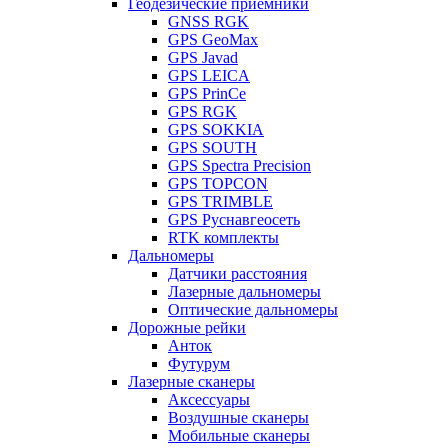
Геодезические приемники
GNSS RGK
GPS GeoMax
GPS Javad
GPS LEICA
GPS PrinCe
GPS RGK
GPS SOKKIA
GPS SOUTH
GPS Spectra Precision
GPS TOPCON
GPS TRIMBLE
GPS Руснавгеосеть
RTK комплекты
Дальномеры
Датчики расстояния
Лазерные дальномеры
Оптические дальномеры
Дорожные рейки
Анток
Футурум
Лазерные сканеры
Аксессуары
Воздушные сканеры
Мобильные сканеры