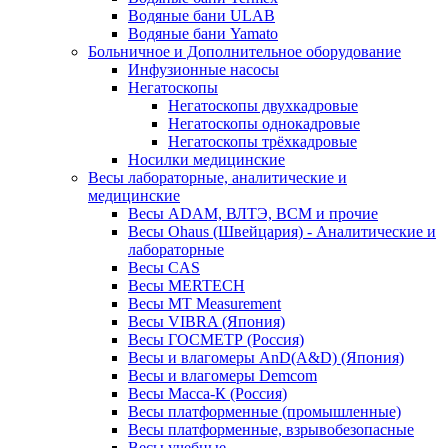
Водяные бани ULAB
Водяные бани Yamato
Больничное и Дополнительное оборудование
Инфузионные насосы
Негатоскопы
Негатоскопы двухкадровые
Негатоскопы однокадровые
Негатоскопы трёхкадровые
Носилки медицинские
Весы лабораторные, аналитические и
медицинские
Весы ADAM, ВЛТЭ, BCM и прочие
Весы Ohaus (Швейцария) - Аналитические и
лабораторные
Весы CAS
Весы MERTECH
Весы MT Measurement
Весы VIBRA (Япония)
Весы ГОСМЕТР (Россия)
Весы и влагомеры AnD(A&D) (Япония)
Весы и влагомеры Demcom
Весы Масса-К (Россия)
Весы платформенные (промышленные)
Весы платформенные, взрывобезопасные
Весы учебные