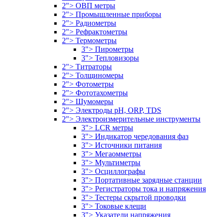
2"> ОВП метры
2"> Промышленные приборы
2"> Радиометры
2"> Рефрактометры
2"> Термометры
3"> Пирометры
3"> Тепловизоры
2"> Титраторы
2"> Толщиномеры
2"> Фотометры
2"> Фототахометры
2"> Шумомеры
2"> Электроды pH, ORP, TDS
2"> Электроизмерительные инструменты
3"> LCR метры
3"> Индикатор чередования фаз
3"> Источники питания
3"> Мегаомметры
3"> Мультиметры
3"> Осциллографы
3"> Портативные зарядные станции
3"> Регистраторы тока и напряжения
3"> Тестеры скрытой проводки
3"> Токовые клещи
3"> Указатели напряжения