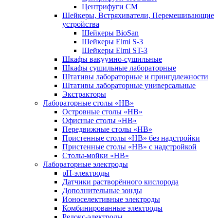
Центрифуги СМ
Шейкеры, Встряхиватели, Перемешивающие
устройства
Шейкеры BioSan
Шейкеры Elmi S-3
Шейкеры Elmi ST-3
Шкафы вакуумно-сушильные
Шкафы сушильные лабораторные
Штативы лабораторные и принпдлежности
Штативы лабораторные универсальные
Экстракторы
Лабораторные столы «НВ»
Островные столы «НВ»
Офисные столы «НВ»
Передвижные столы «НВ»
Пристенные столы «НВ» без надстройки
Пристенные столы «НВ» с надстройкой
Столы-мойки «НВ»
Лабораторные электроды
pH-электроды
Датчики растворённого кислорода
Дополнительные зонды
Ионоселективные электроды
Комбинированные электроды
Редокс-электроды