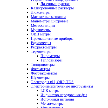
Лазерные рулетки
Калибровочные растворы
Люксметры
Магнитные мешалки
Манометры цифровые
Метеостанции
Мутномеры
ОВП метры
Промышленные приборы
Радиометры
Рефрактометры
Термометры
Пирометры
Тепловизоры
Толщиномеры
Фотометры
Фототахометры
Шумомеры
Электроды pH, ORP, TDS
Электроизмерительные инструменты
LCR метры
Индикатор чередования фаз
Источники питания
Мегаомметры
Мультиметры