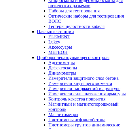
Микроскопы и видеомикроскопы для
оптических разъемов
Наборы для тестирования
Оптические наборы для тестирования
ВОЛС
Тестеры целостности кабеля
Паяльные станции
ELEMENT
Lukey
Аксессуары
МЕГЕОН
Приборы неразрушающего контроля
Адгезиметры
Дефектоскопы
Динамометры
Измерители защитного слоя бетона
Измерители крутящего момента
Измерители напряжений в арматуре
Измерители силы натяжения арматуры
Контроль качества покрытия
Магнитный и магнитопорошковый
контроль
Магнитометры
Плотномеры асфальтобетона
Плотномеры грунтов динамические