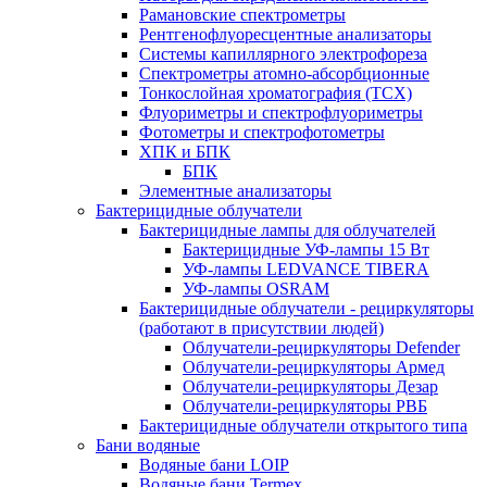
Рамановские спектрометры
Рентгенофлуоресцентные анализаторы
Системы капиллярного электрофореза
Спектрометры атомно-абсорбционные
Тонкослойная хроматография (ТСХ)
Флуориметры и спектрофлуориметры
Фотометры и спектрофотометры
ХПК и БПК
БПК
Элементные анализаторы
Бактерицидные облучатели
Бактерицидные лампы для облучателей
Бактерицидные УФ-лампы 15 Вт
УФ-лампы LEDVANCE TIBERA
УФ-лампы OSRAM
Бактерицидные облучатели - рециркуляторы
(работают в присутствии людей)
Облучатели-рециркуляторы Defender
Облучатели-рециркуляторы Армед
Облучатели-рециркуляторы Дезар
Облучатели-рециркуляторы РВБ
Бактерицидные облучатели открытого типа
Бани водяные
Водяные бани LOIP
Водяные бани Termex