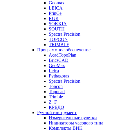
Geomax
LEICA
PrinCe
RGK
SOKKIA
SOUTH
Spectra Precision
TOPCON
TRIMBLE
Программное обеспечение
AcadTopoPlan
BricsCAD
GeoMax
Leica
Pythagoras
Spectra Precision
Topcon
Topocad
Trimble
Z+F
КРЕДО
Ручной инструмент
Измерительные рулетки
Индикаторы часового типа
Комплекты ВИК