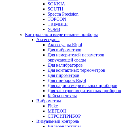
SOKKIA
SOUTH
Spectra Precision
TOPCON
TRIMBLE
УОМЗ
Контрольно-измерительные приборы
Аксессуары
Аксессуары Rigol
Для виброметров
Для измерителей параметров
окружающей среды
Для калибраторов
Для контактных термометров
Для пирометров
Для приборов Rigol
Для радиоизмерительных приборов
Для электроизмерительных приборов
Кейсы и чехлы
Виброметры
Fluke
МЕГЕОН
СТРОЙПРИБОР
Визуальный контроль
Видеоэндоскопы