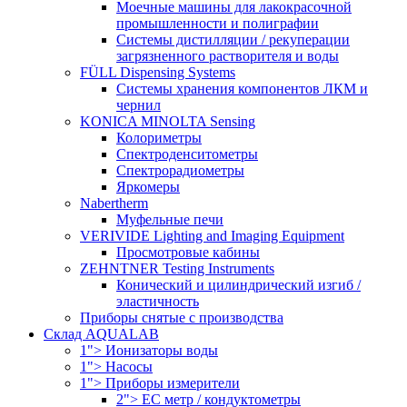
Моечные машины для лакокрасочной
промышленности и полиграфии
Системы дистилляции / рекуперации
загрязненного растворителя и воды
FÜLL Dispensing Systems
Системы хранения компонентов ЛКМ и
чернил
KONICA MINOLTA Sensing
Колориметры
Спектроденситометры
Спектрорадиометры
Яркомеры
Nabertherm
Муфельные печи
VERIVIDE Lighting and Imaging Equipment
Просмотровые кабины
ZEHNTNER Testing Instruments
Конический и цилиндрический изгиб /
эластичность
Приборы снятые с производства
Склад AQUALAB
1"> Ионизаторы воды
1"> Насосы
1"> Приборы измерители
2"> EC метр / кондуктометры