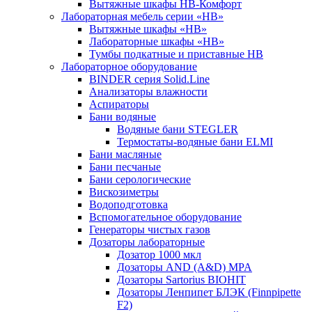
Вытяжные шкафы НВ-Комфорт
Лабораторная мебель серии «НВ»
Вытяжные шкафы «НВ»
Лабораторные шкафы «НВ»
Тумбы подкатные и приставные НВ
Лабораторное оборудование
BINDER серия Solid.Line
Анализаторы влажности
Аспираторы
Бани водяные
Водяные бани STEGLER
Термостаты-водяные бани ELMI
Бани масляные
Бани песчаные
Бани серологические
Вискозиметры
Водоподготовка
Вспомогательное оборудование
Генераторы чистых газов
Дозаторы лабораторные
Дозатор 1000 мкл
Дозаторы AND (A&D) MPA
Дозаторы Sartorius BIOHIT
Дозаторы Ленпипет БЛЭК (Finnpipette
F2)