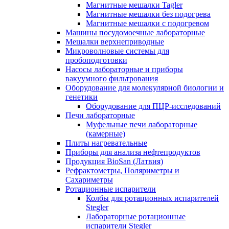
Магнитные мешалки Tagler
Магнитные мешалки без подогрева
Магнитные мешалки с подогревом
Машины посудомоечные лабораторные
Мешалки верхнеприводные
Микроволновые системы для
пробоподготовки
Насосы лабораторные и приборы
вакуумного фильтрования
Оборудование для молекулярной биологии и
генетики
Оборудование для ПЦР-исследований
Печи лабораторные
Муфельные печи лабораторные
(камерные)
Плиты нагревательные
Приборы для анализа нефтепродуктов
Продукция BioSan (Латвия)
Рефрактометры, Поляриметры и
Сахариметры
Ротационные испарители
Колбы для ротационных испарителей
Stegler
Лабораторные ротационные
испарители Stegler