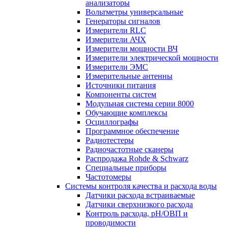
анализаторы
Вольтметры универсальные
Генераторы сигналов
Измерители RLC
Измерители АЧХ
Измерители мощности ВЧ
Измерители электрической мощности
Измерители ЭМС
Измерительные антенны
Источники питания
Компоненты систем
Модульная система серии 8000
Обучающие комплексы
Осциллографы
Программное обеспечение
Радиотестеры
Радиочастотные сканеры
Распродажа Rohde & Schwarz
Специальные приборы
Частотомеры
Системы контроля качества и расхода воды
Датчики расхода встраиваемые
Датчики сверхнизкого расхода
Контроль расхода, pH/ОВП и
проводимости