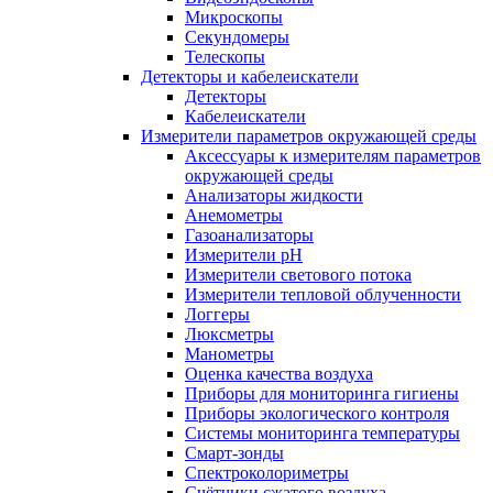
Микроскопы
Секундомеры
Телескопы
Детекторы и кабелеискатели
Детекторы
Кабелеискатели
Измерители параметров окружающей среды
Аксессуары к измерителям параметров
окружающей среды
Анализаторы жидкости
Анемометры
Газоанализаторы
Измерители pH
Измерители светового потока
Измерители тепловой облученности
Логгеры
Люксметры
Манометры
Оценка качества воздуха
Приборы для мониторинга гигиены
Приборы экологического контроля
Системы мониторинга температуры
Смарт-зонды
Спектроколориметры
Счётчики сжатого воздуха