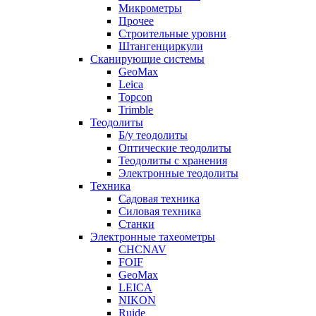
Микрометры
Прочее
Строительные уровни
Штангенциркули
Сканирующие системы
GeoMax
Leica
Topcon
Trimble
Теодолиты
Б/у теодолиты
Оптические теодолиты
Теодолиты с хранения
Электронные теодолиты
Техника
Садовая техника
Силовая техника
Станки
Электронные тахеометры
CHCNAV
FOIF
GeoMax
LEICA
NIKON
Ruide