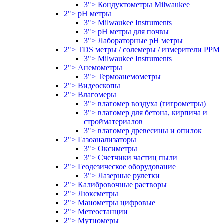
3"> Кондуктометры Milwaukee
2"> pH метры
3"> Milwaukee Instruments
3"> pH метры для почвы
3"> Лабораторные pH метры
2"> TDS метры / солемеры / измерители PPM
3"> Milwaukee Instruments
2"> Анемометры
3"> Термоанемометры
2"> Видеоскопы
2"> Влагомеры
3"> влагомер воздуха (гигрометры)
3"> влагомер для бетона, кирпича и
стройматериалов
3"> влагомер древесины и опилок
2"> Газоанализаторы
3"> Оксиметры
3"> Счетчики частиц пыли
2"> Геодезическое оборудование
3"> Лазерные рулетки
2"> Калибровочные растворы
2"> Люксметры
2"> Манометры цифровые
2"> Метеостанции
2"> Мутномеры