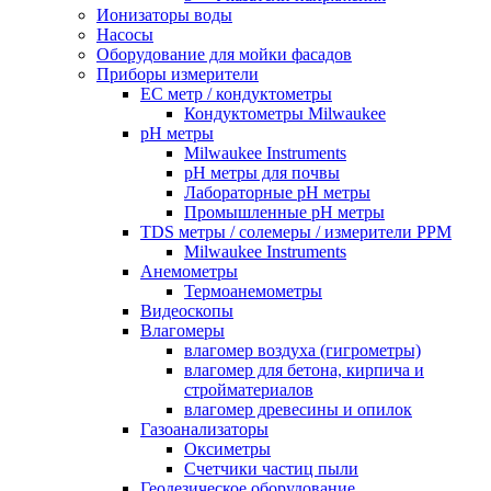
Ионизаторы воды
Насосы
Оборудование для мойки фасадов
Приборы измерители
EC метр / кондуктометры
Кондуктометры Milwaukee
pH метры
Milwaukee Instruments
pH метры для почвы
Лабораторные pH метры
Промышленные pH метры
TDS метры / солемеры / измерители PPM
Milwaukee Instruments
Анемометры
Термоанемометры
Видеоскопы
Влагомеры
влагомер воздуха (гигрометры)
влагомер для бетона, кирпича и
стройматериалов
влагомер древесины и опилок
Газоанализаторы
Оксиметры
Счетчики частиц пыли
Геодезическое оборудование