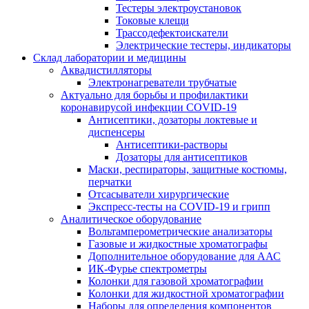
Тестеры электроустановок
Токовые клещи
Трассодефектоискатели
Электрические тестеры, индикаторы
Склад лаборатории и медицины
Аквадистилляторы
Электронагреватели трубчатые
Актуально для борьбы и профилактики
коронавирусой инфекции COVID-19
Антисептики, дозаторы локтевые и
диспенсеры
Антисептики-растворы
Дозаторы для антисептиков
Маски, респираторы, защитные костюмы,
перчатки
Отсасыватели хирургические
Экспресс-тесты на COVID-19 и грипп
Аналитическое оборудование
Вольтамперометрические анализаторы
Газовые и жидкостные хроматографы
Дополнительное оборудование для ААС
ИК-Фурье спектрометры
Колонки для газовой хроматографии
Колонки для жидкостной хроматографии
Наборы для определения компонентов