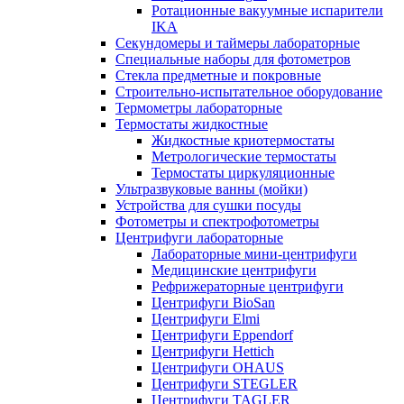
Ротационные вакуумные испарители
IKA
Секундомеры и таймеры лабораторные
Специальные наборы для фотометров
Стекла предметные и покровные
Строительно-испытательное оборудование
Термометры лабораторные
Термостаты жидкостные
Жидкостные криотермостаты
Метрологические термостаты
Термостаты циркуляционные
Ультразвуковые ванны (мойки)
Устройства для сушки посуды
Фотометры и спектрофотометры
Центрифуги лабораторные
Лабораторные мини-центрифуги
Медицинские центрифуги
Рефрижераторные центрифуги
Центрифуги BioSan
Центрифуги Elmi
Центрифуги Eppendorf
Центрифуги Hettich
Центрифуги OHAUS
Центрифуги STEGLER
Центрифуги TAGLER